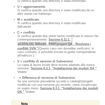
Si verifica quando una directory è stata rinominata.
U = aggiornamento
Si verifica quando una directory è stata modificata da un
altro utente nel frattempo.
M = modificato
Si verifica quando una directory è stata modificata
dall'utente.
C = conflitto
Si verifica quando due utenti hanno modificato lo stesso file
contemporaneamente.
Sezione 6.11.1, “
eCATALOG 3Dfindit
:
PARTproject QA
- Risolvere i
conflitti SVN ”
(Questo caso non dovrebbe verificarsi; in
caso contrario, è possibile trovare la guida corrispondente
all'indirizzo ).
V = conflitto di versioni di Subversion
La copia di lavoro locale deve essere adattata alla nuova
versione.
Sezione 6.3.1, “Installazione dei moduli QA ”
Vedere .
- = Differenza di versione di Subversion
Se una versione precedente accede a cataloghi/progetti
modificati con una versione più recente, viene visualizzato
un segno meno.
Sezione 6.3.1, “Installazione dei moduli
QA ”
Vedere .
Nota