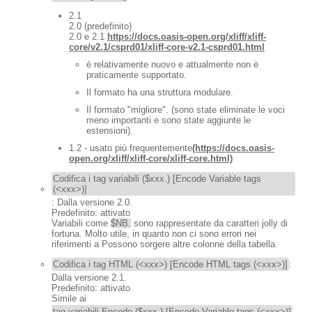
2.1
2.0 (predefinito)
2.0 e 2.1
https://docs.oasis-open.org/xliff/xliff-
core/v2.1/csprd01/xliff-core-v2.1-csprd01.html
è relativamente nuovo e attualmente non è
praticamente supportato.
Il formato ha una struttura modulare.
Il formato "migliore". (sono state eliminate le voci
meno importanti e sono state aggiunte le
estensioni).
1.2 - usato più frequentemente
(https://docs.oasis-
open.org/xliff/xliff-core/xliff-core.html)
Codifica i tag variabili ($xxx.) [Encode Variable tags
(<xxx>)]
: Dalla versione 2.0.
Predefinito: attivato
Variabili come
$NB.
sono rappresentate da caratteri jolly di
fortuna. Molto utile, in quanto non ci sono errori nei
riferimenti a Possono sorgere altre colonne della tabella.
Codifica i tag HTML (<xxx>) [Encode HTML tags (<xxx>)]
:
Dalla versione 2.1.
Predefinito: attivato
Simile ai
tag variabili Encode ($xxx.) [Encode Variable tags (<xxx>)]
.