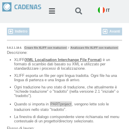
IT
Indietro
Avanti
5.8.2.1.18.6.
Creare file XLIFF con traduzioni
/
Analizzare file XLIFF con traduzioni
Descrizione:
XLIFF
(XML Localisation Interchange File Format
) è un
formato di scambio dati basato su XML e utilizzato per
standardizzare i processi di localizzazione.
XLIFF esporta un file per ogni lingua tradotta. Ogni file ha una
lingua di partenza e una lingua di arrivo.
Ogni traduzione ha uno stato di traduzione, che attualmente è
"richiede traduzione" o "tradotto" (nella versione 2.1 "iniziale" o
"tradotto").
Quando si importa in
PARTproject
, vengono lette solo le
traduzioni nello stato "tradotto".
La finestra di dialogo corrispondente viene richiamata nel menu
contestuale di un progetto/directory selezionato.
Flusso di lavoro: