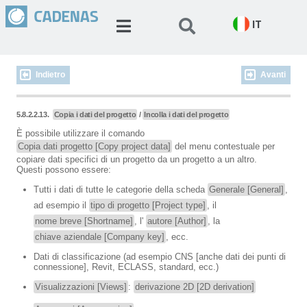
IT
Indietro
Avanti
5.8.2.2.13.
Copia i dati del progetto
/
Incolla i dati del progetto
È possibile utilizzare il comando
Copia dati progetto [Copy project data]
del menu contestuale per
copiare dati specifici di un progetto da un progetto a un altro.
Questi possono essere:
Tutti i dati di tutte le categorie della scheda
Generale [General]
,
ad esempio il
tipo di progetto [Project type]
, il
nome breve [Shortname]
, l'
autore [Author]
, la
chiave aziendale [Company key]
, ecc.
Dati di classificazione (ad esempio CNS [anche dati dei punti di
connessione], Revit, ECLASS, standard, ecc.)
Visualizzazioni [Views]
:
derivazione 2D [2D derivation]