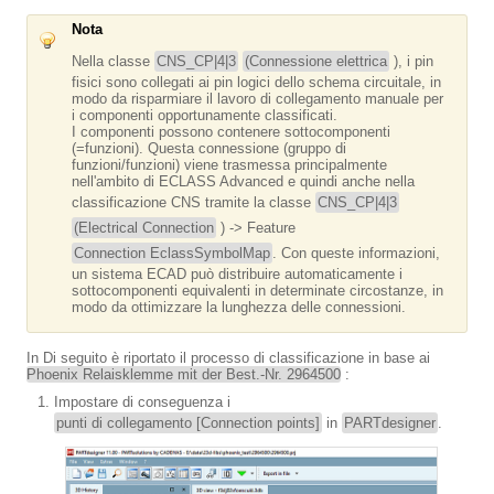
Nota
Nella classe
CNS_CP|4|3
(Connessione elettrica
), i pin
fisici sono collegati ai pin logici dello schema circuitale, in
modo da risparmiare il lavoro di collegamento manuale per
i componenti opportunamente classificati.
I componenti possono contenere sottocomponenti
(=funzioni). Questa connessione (gruppo di
funzioni/funzioni) viene trasmessa principalmente
nell'ambito di ECLASS Advanced e quindi anche nella
classificazione CNS tramite la classe
CNS_CP|4|3
(Electrical Connection
) -> Feature
Connection EclassSymbolMap
. Con queste informazioni,
un sistema ECAD può distribuire automaticamente i
sottocomponenti equivalenti in determinate circostanze, in
modo da ottimizzare la lunghezza delle connessioni.
In Di seguito è riportato il processo di classificazione in base ai
Phoenix Relaisklemme mit der Best.-Nr. 2964500
:
Impostare di conseguenza i
punti di collegamento [Connection points]
in
PARTdesigner
.