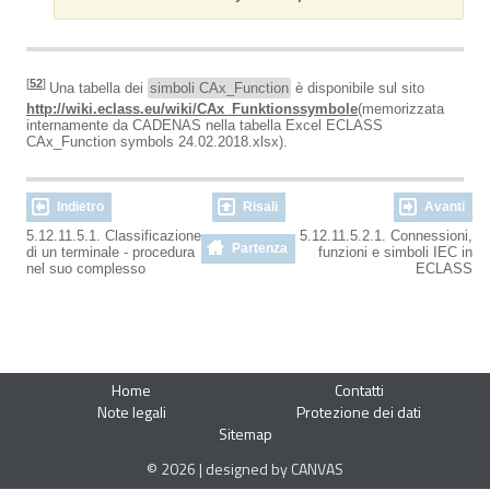
[
52
]
Una tabella dei
simboli CAx_Function
è disponibile sul sito
http://wiki.eclass.eu/wiki/CAx_Funktionssymbole
(memorizzata
internamente da CADENAS nella tabella Excel ECLASS
CAx_Function symbols 24.02.2018.xlsx).
Indietro
Risali
Avanti
5.12.11.5.1. Classificazione
5.12.11.5.2.1. Connessioni,
Partenza
di un terminale - procedura
funzioni e simboli IEC in
nel suo complesso
ECLASS
Home
Contatti
Note legali
Protezione dei dati
Sitemap
© 2026 | designed by CANVAS