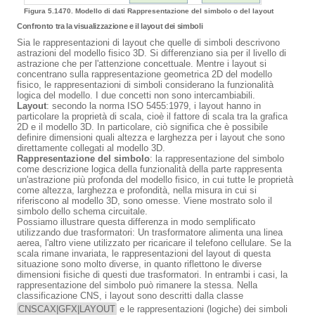
Figura 5.1470. Modello di dati Rappresentazione del simbolo o del layout
Confronto tra la visualizzazione e il layout dei simboli
Sia le rappresentazioni di layout che quelle di simboli descrivono
astrazioni del modello fisico 3D. Si differenziano sia per il livello di
astrazione che per l'attenzione concettuale. Mentre i layout si
concentrano sulla rappresentazione geometrica 2D del modello
fisico, le rappresentazioni di simboli considerano la funzionalità
logica del modello. I due concetti non sono intercambiabili.
Layout
: secondo la norma ISO 5455:1979, i layout hanno in
particolare la proprietà di scala, cioè il fattore di scala tra la grafica
2D e il modello 3D. In particolare, ciò significa che è possibile
definire dimensioni quali altezza e larghezza per i layout che sono
direttamente collegati al modello 3D.
Rappresentazione del simbolo
: la rappresentazione del simbolo
come descrizione logica della funzionalità della parte rappresenta
un'astrazione più profonda del modello fisico, in cui tutte le proprietà
come altezza, larghezza e profondità, nella misura in cui si
riferiscono al modello 3D, sono omesse. Viene mostrato solo il
simbolo dello schema circuitale.
Possiamo illustrare questa differenza in modo semplificato
utilizzando due trasformatori: Un trasformatore alimenta una linea
aerea, l'altro viene utilizzato per ricaricare il telefono cellulare. Se la
scala rimane invariata, le rappresentazioni del layout di questa
situazione sono molto diverse, in quanto riflettono le diverse
dimensioni fisiche di questi due trasformatori. In entrambi i casi, la
rappresentazione del simbolo può rimanere la stessa. Nella
classificazione CNS, i layout sono descritti dalla classe
CNSCAX|GFX|LAYOUT
e le rappresentazioni (logiche) dei simboli