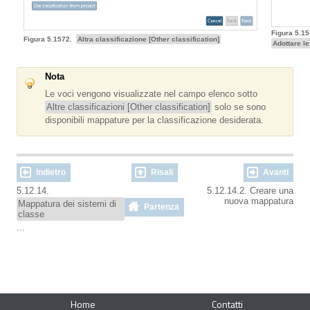
Figura 5.1
Figura 5.1572.
Altra classificazione [Other classification]
Adottare le
Nota
Le voci vengono visualizzate nel campo elenco sotto
Altre classificazioni [Other classification]
solo se sono
disponibili mappature per la classificazione desiderata.
Indietro
Risali
Avanti
5.12.14.
5.12.14.2. Creare una
nuova mappatura
Mappatura dei sistemi di
Partenza
classe
...
Home
Contatti