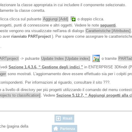
elezionare la classe appropriata in cui includere il componente selezionato.
damente la classe corretta.
licca clicca sul pulsante
Aggiungi [Add]
o doppio clicca.
getti, punti di connessione e altri oggetti. Vedere le note
seguenti
.
ueste vengono ora visualizzate nell'area di dialogo
Caratteristiche [Attributes]
po aver
riavviato PARTproject
). Per sapere come assegnare le caratteristich
.
ARTproject
-> pulsante
Update Index [Update index]
o tramite
PARTad
(vedi
Sezione 1.4.3.6, “ Gestione degli indici ”
in ENTERPRISE 3Dfindit (Pro
ger
sono mostrati. L'aggiornamento deve essere effettuato sia per i colpiti pr
corrispondenti. Per informazioni al riguardo, consultare il sito
???.
 a livello di directory per più progetti utilizzando il comando del menu contes
ojects to classification]
. Vedere
Sezione 5.12.7, “ Aggiungi progetti alla
Risali
che (pagina della
Partenza