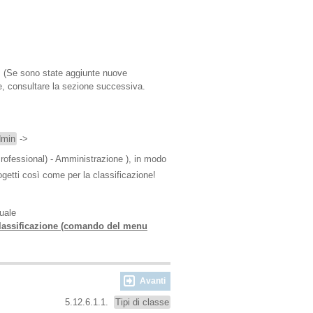
. (Se sono state aggiunte nuove
e, consultare la sezione successiva.
min
->
fessional) - Amministrazione ), in modo
ogetti così come per la classificazione!
tuale
 classificazione (comando del menu
Avanti
5.12.6.1.1.
Tipi di classe