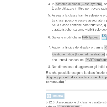
In
Sistema di classi [Class system]
, s
È utile utilizzare il
filtro
per trovare rapi
Assegna la classe tramite selezione e c
Le classi possono essere assegnate a pro
Se la classe contiene caratteristiche, q
caratteristiche, saranno visibili solo do
Salva le modifiche in
PARTproject
Aggiorna l'indice del display o tramite
P
Gestione Indice [Index administration]
che i nuovi incarichi nel
PARTdataMana
Non dimenticate di aggiornare gli indici 
È anche possibile eseguire la classificazione
Aggiungi progetti alla classificazione [Add pr
contestuale) ”
.
Indietro
5.12.6. Assegnazione di classi e caratteristi
scheda
"Classificazione
")