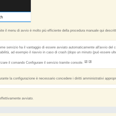
amite il menu di avvio è molto più efficiente della procedura manuale qui descri
me servizio ha il vantaggio di essere avviato automaticamente all'avvio del co
lità, ad esempio il riavvio in caso di crash (dopo un minuto (può essere ulteri
[
2
]
[
3
]
izzare il comando Configurare il servizio tramite console.
urante la configurazione è necessario concedere i diritti amministrativi appropri
ffettivamente avviato.