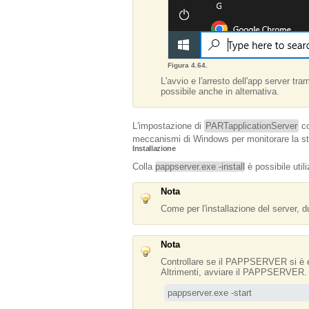
Figura 4.64.
L'avvio e l'arresto dell'app server tr
possibile anche in alternativa.
L'impostazione di
PARTapplicationServer
co
meccanismi di Windows per monitorare la stabi
Installazione
Colla
pappserver.exe -install
è possibile util
Nota
Come per l'installazione del server, d
Nota
Controllare se il PAPPSERVER si è e
Altrimenti, avviare il PAPPSERVER.
pappserver.exe -start