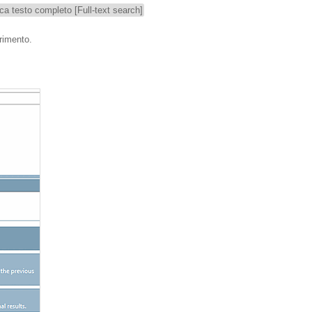
rca testo completo [Full-text search]
rimento.