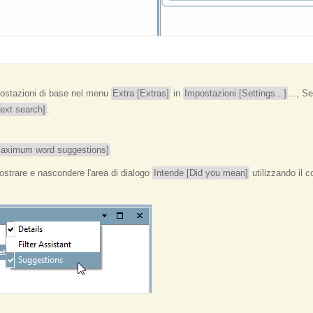
mpostazioni di base nel menu
Extra [Extras]
in
Impostazioni [Settings...]
..., S
Text search]
:
Maximum word suggestions]
ostrare e nascondere l'area di dialogo
Intende [Did you mean]
utilizzando il