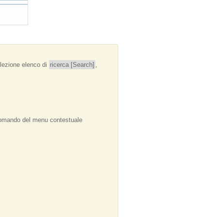
elezione elenco di
ricerca [Search]
,
 comando del menu contestuale