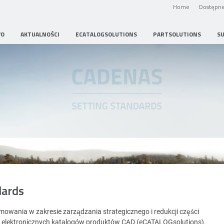
Home
Dostępne
WO
AKTUALNOŚCI
ECATALOGSOLUTIONS
PARTSOLUTIONS
S
Strategic Parts Management
dards
wania w zakresie zarządzania strategicznego i redukcji części
i elektronicznych katalogów produktów CAD (eCATALOGsolutions).