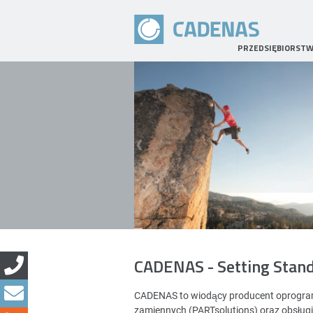
PRZEDSIĘBIORST
CADENAS - Setting Stan
CADENAS to wiodący producent oprogramo
zamiennych (PARTsolutions) oraz obsług