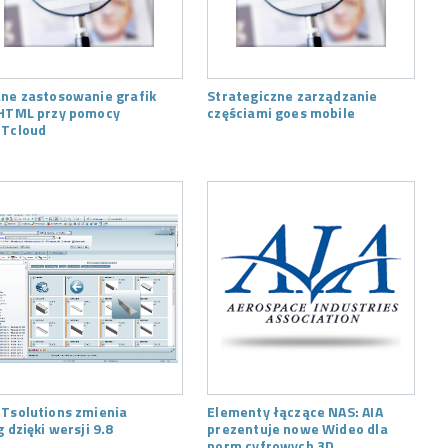
ne zastosowanie grafik
Strategiczne zarządzanie
HTML przy pomocy
częściami goes mobile
Tcloud
Tsolutions zmienia
Elementy łączące NAS: AIA
g dzięki wersji 9.8
prezentuje nowe Wideo dla
norm cyfrowych 3D