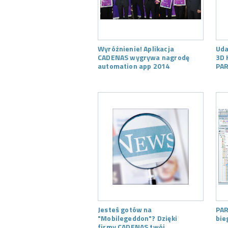
Wyróżnienie! Aplikacja
Uda
CADENAS wygrywa nagrodę
3D 
automation app 2014
PAR
Jesteś gotów na
PAR
"Mobilegeddon"? Dzięki
bie
firmy CADENAS twój