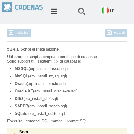
IT
Indietro
Avanti
5.2.4.1. Script di installazione
Utilizzare lo script appropriato per il tipo di database.
Sono supportati i seguenti tipi di database:
MSSQL
(erp_install_mssql.sql)
MySQL
(erp_install_mysql.sql)
Oracle
(erp_install_oracle.sql)
Oracle XE
(erp_install_oracle-xe.sql)
DB/2
(erp_install_db2.sql)
SAPDB
(erp_install_sapdb.sql)
SQLite
(erp_install_sqlite.sql)
Eseguire i comandi SQL tramite il prompt SQL.
Nota