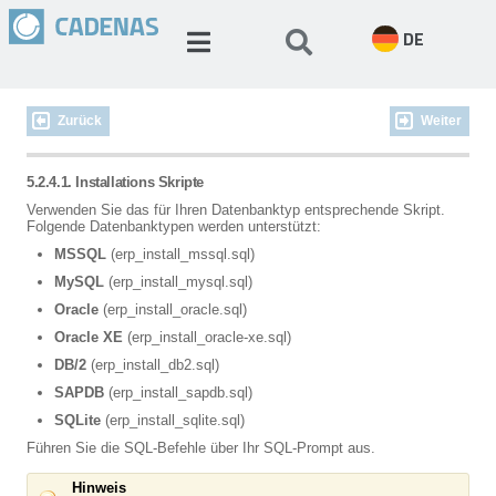
DE
Zurück
Weiter
5.2.4.1. Installations Skripte
Verwenden Sie das für Ihren Datenbanktyp entsprechende Skript.
Folgende Datenbanktypen werden unterstützt:
MSSQL
(erp_install_mssql.sql)
MySQL
(erp_install_mysql.sql)
Oracle
(erp_install_oracle.sql)
Oracle XE
(erp_install_oracle-xe.sql)
DB/2
(erp_install_db2.sql)
SAPDB
(erp_install_sapdb.sql)
SQLite
(erp_install_sqlite.sql)
Führen Sie die SQL-Befehle über Ihr SQL-Prompt aus.
Hinweis