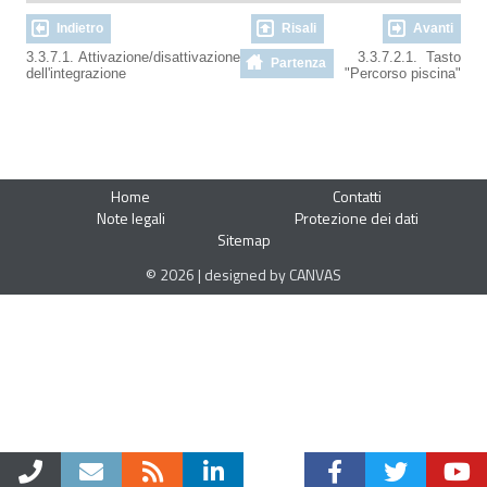
Indietro
Risali
Avanti
3.3.7.1. Attivazione/disattivazione
3.3.7.2.1. Tasto
Partenza
dell'integrazione
"Percorso piscina"
Home
Contatti
Note legali
Protezione dei dati
Sitemap
© 2026 | designed by CANVAS