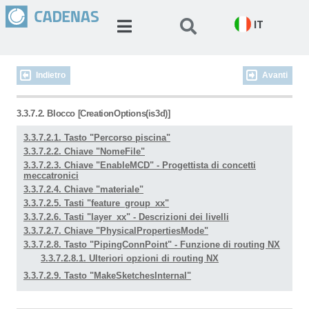
IT
Indietro
Avanti
3.3.7.2. Blocco [CreationOptions(is3d)]
3.3.7.2.1. Tasto "Percorso piscina"
3.3.7.2.2. Chiave "NomeFile"
3.3.7.2.3. Chiave "EnableMCD" - Progettista di concetti
meccatronici
3.3.7.2.4. Chiave "materiale"
3.3.7.2.5. Tasti "feature_group_xx"
3.3.7.2.6. Tasti "layer_xx" - Descrizioni dei livelli
3.3.7.2.7. Chiave "PhysicalPropertiesMode"
3.3.7.2.8. Tasto "PipingConnPoint" - Funzione di routing NX
3.3.7.2.8.1. Ulteriori opzioni di routing NX
3.3.7.2.9. Tasto "MakeSketchesInternal"