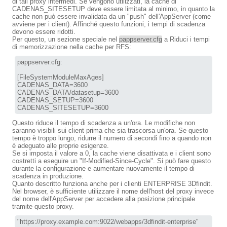
di tali proxy intermedi. Se vengono utilizzati, la cache di
CADENAS_SITESETUP deve essere limitata al minimo, in quanto la
cache non può essere invalidata da un "push" dell'AppServer (come
avviene per i client). Affinché questo funzioni, i tempi di scadenza
devono essere ridotti.
Per questo, un sezione speciale nel
pappserver.cfg
a Riduci i tempi
di memorizzazione nella cache per RFS:
pappserver.cfg:

[FileSystemModuleMaxAges]

CADENAS_DATA=3600

CADENAS_DATA/datasetup=3600

CADENAS_SETUP=3600

CADENAS_SITESETUP=3600
Questo riduce il tempo di scadenza a un'ora. Le modifiche non
saranno visibili sui client prima che sia trascorsa un'ora. Se questo
tempo è troppo lungo, ridurre il numero di secondi fino a quando non
è adeguato alle proprie esigenze.
Se si imposta il valore a 0, la cache viene disattivata e i client sono
costretti a eseguire un "If-Modified-Since-Cycle". Si può fare questo
durante la configurazione e aumentare nuovamente il tempo di
scadenza in produzione.
Quanto descritto funziona anche per i clienti ENTERPRISE 3Dfindit.
Nel browser, è sufficiente utilizzare il nome dell'host del proxy invece
del nome dell'AppServer per accedere alla posizione principale
tramite questo proxy.
"https://proxy.example.com:9022/webapps/3dfindit-enterprise"