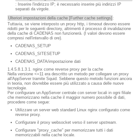
: Inserire l'indirizzo IP; è necessario inserire più indirizzi IP
separati da virgole.
Ulteriori impostazioni della cache [Further cache settings]
:
Tuttavia, se viene interposto un proxy http, i timeout devono essere
ridotti per le seguenti directory, altrimenti il processo di invalidazione
della cache di CADENAS non funzionerà. (I valori devono essere
compresi nell'intervallo di ore).
CADENAS_SETUP
CADENAS_SITESETUP
CADENAS_DATA/impostazione dati
1.4.5.8.1.3.1. nginx come reverse proxy per la cache
Nella versione <=11 era descritto un metodo per collegare un proxy
all'AppServer tramite Squid. Sebbene questo metodo funzioni ancora
in teoria, non dovrebbe essere più utilizzato a causa delle nuove
tecnologie.
Per configurare un AppServer centrale con server locali in ogni filiale
che memorizzano nella cache il maggior numero possibile di dati,
procedere come segue:
Utilizzare un server web standard Linux nginx configurato come
reverse proxy.
Configurare il proxy websocket verso il server upstream.
Configurare "proxy_cache" per memorizzare tutti i dati
memorizzabili nella cache locale.