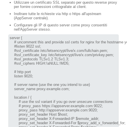
Utilizzare un certificato SSL separato per questo reverse proxy
per fornire connessioni crittografate al client.
Inoltrare tutte le richieste via http o https all'upstream
(AppServer centrale).
Configurare gli IP di questo server come proxy consentiti
nell'AppServer stesso.
server {

    # uncomment this and provide ssl certs for nginx for the hostname y
    #listen 9022 ssl;

    #ssl_certificate /etc/letsencrypt/live/x.com/fullchain.pem;

    #ssl_certificate_key /etc/letsencrypt/live/x.com/privkey.pem;

    #ssl_protocols TLSv1.2 TLSv1.3;

    #ssl_ciphers HIGH:!aNULL:!MD5;

    # http port 

    listen 9020;

    # server name (use the one you intend to use)

    server_name proxy.example.com;

    location / {

        # use the ssl variant if you go over unsecure connections

        # proxy_pass https://appserver.example.com:9022;

        proxy_pass http://appserver.example.com:9020;

        proxy_set_header Host $host;

        proxy_set_header X-Forwarded-IP $remote_addr;

        proxy_set_header X-Forwarded-For $proxy_add_x_forwarded_for;
