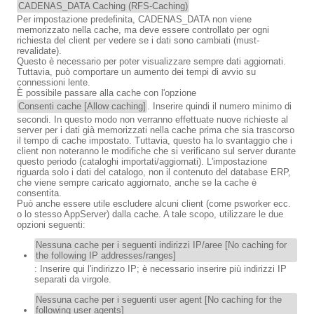
CADENAS_DATA Caching (RFS-Caching)
Per impostazione predefinita, CADENAS_DATA non viene
memorizzato nella cache, ma deve essere controllato per ogni
richiesta del client per vedere se i dati sono cambiati (must-
revalidate).
Questo è necessario per poter visualizzare sempre dati aggiornati.
Tuttavia, può comportare un aumento dei tempi di avvio su
connessioni lente.
È possibile passare alla cache con l'opzione
Consenti cache [Allow caching]
. Inserire quindi il numero minimo di
secondi. In questo modo non verranno effettuate nuove richieste al
server per i dati già memorizzati nella cache prima che sia trascorso
il tempo di cache impostato. Tuttavia, questo ha lo svantaggio che i
client non noteranno le modifiche che si verificano sul server durante
questo periodo (cataloghi importati/aggiornati). L'impostazione
riguarda solo i dati del catalogo, non il contenuto del database ERP,
che viene sempre caricato aggiornato, anche se la cache è
consentita.
Può anche essere utile escludere alcuni client (come psworker ecc.
o lo stesso AppServer) dalla cache. A tale scopo, utilizzare le due
opzioni seguenti:
Nessuna cache per i seguenti indirizzi IP/aree [No caching for
the following IP addresses/ranges]
: Inserire qui l'indirizzo IP; è necessario inserire più indirizzi IP
separati da virgole.
Nessuna cache per i seguenti user agent [No caching for the
following user agents]