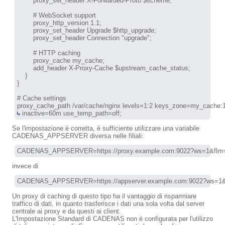
        proxy_set_header X-Forwarded-Proto $scheme;

        # WebSocket support

        proxy_http_version 1.1;

        proxy_set_header Upgrade $http_upgrade;

        proxy_set_header Connection "upgrade";

        # HTTP caching

        proxy_cache my_cache;

        add_header X-Proxy-Cache $upstream_cache_status;

    }

}

# Cache settings

 inactive=60m use_temp_path=off;
Se l'impostazione è corretta, è sufficiente utilizzare una variabile
CADENAS_APPSERVER diversa nelle filiali:
CADENAS_APPSERVER=https://proxy.example.com:9022?ws=1&flm
invece di
CADENAS_APPSERVER=https://appserver.example.com:9022?ws=1
Un proxy di caching di questo tipo ha il vantaggio di risparmiare
traffico di dati, in quanto trasferisce i dati una sola volta dal server
centrale ai proxy e da questi ai client.
L'Impostazione Standard di CADENAS non è configurata per l'utilizzo