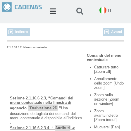
IT
Indietro
Avanti
2.1.6.10.4.2. Menu contestuale
Comandi del menu
contestuale
Catturare tutto
[Zoom all]
Annullamento
dello zoom [Undo
zoom]
Zoom sulla
Sezione 2.1.16.6.2.3, “Comandi del
sezione [Zoom
menu contestuale nella finestra di
on window]
aggancio
"Derivazione 2D
”
Una
Zoom
descrizione dettagliata dei comandi del
avanti/indietro
menu contestuale è disponibile all'indirizzo
[Zoom in/out]
.
Muoversi [Pan]
Sezione 2.1.16.6.2.3.4, “
Attributi
->