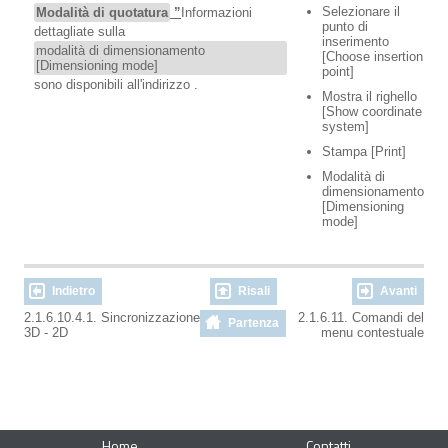
Selezionare il
Modalità di quotatura
”
Informazioni
punto di
dettagliate sulla
inserimento
modalità di dimensionamento
[Choose insertion
[Dimensioning mode]
point]
sono disponibili all'indirizzo .
Mostra il righello
[Show coordinate
system]
Stampa [Print]
Modalità di
dimensionamento
[Dimensioning
mode]
Indietro
Risali
Avanti
2.1.6.10.4.1. Sincronizzazione
2.1.6.11. Comandi del
Partenza
3D - 2D
menu contestuale
Home
Contatti