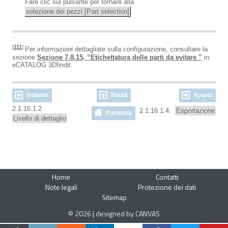
Fare clic sul pulsante per tornare alla
selezione dei pezzi [Part selection]
.
[
111
]
Per informazioni dettagliate sulla configurazione, consultare la
sezione
Sezione 7.8.15, “Etichettatura delle parti da evitare ”
in
eCATALOG 3Dfindit.
Indietro
Risali
Avanti
2.1.16.1.2.
2.1.16.1.4.
Esportazione
Partenza
Livello di dettaglio
Home
Contatti
Note legali
Protezione dei dati
Sitemap
© 2026 | designed by CANVAS