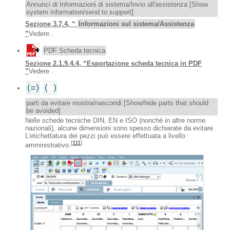
Annunci di Informazioni di sistema/Invio all'assistenza [Show
system information/send to support]
Sezione 3.7.4, “
Informazioni sul sistema/Assistenza
”
Vedere .
PDF Scheda tecnica
Sezione 2.1.9.4.4, “Esportazione scheda tecnica in PDF
”
Vedere .
parti da evitare mostra/nascondi [Show/hide parts that should
be avoided]
Nelle schede tecniche DIN, EN e ISO (nonché in altre norme
nazionali), alcune dimensioni sono spesso dichiarate da evitare.
L'etichettatura dei pezzi può essere effettuata a livello
[
111
]
amministrativo.