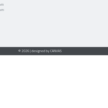
tti
atti
© 2026 | designed by CANVAS