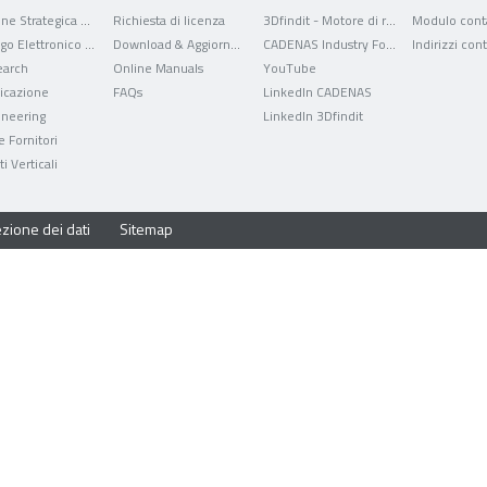
Gestione Strategica delle Parti
Richiesta di licenza
3Dfindit - Motore di ricerca per dati CAD
Modulo conta
Catalogo Elettronico dei Prodotti
Download & Aggiornamenti
CADENAS Industry Forum
Indirizzi cont
arch
Online Manuals
YouTube
ficazione
FAQs
LinkedIn CADENAS
ineering
LinkedIn 3Dfindit
e Fornitori
i Verticali
zione dei dati
Sitemap