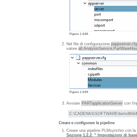
Figura 1.638.
Nel file di configurazione
pappserver.cfg
valore
all,AnalysisService,PartWareHou
Figura 1.639.
Avviare
PARTapplicationServer
con l'i
C:\CADENAS\SOFTWARE\bin\x86\64\
Creare e configurare la pipeline
Creare una pipeline PLMsynchro con la
Sezione 1.2.2, “ Impostazioni di bas