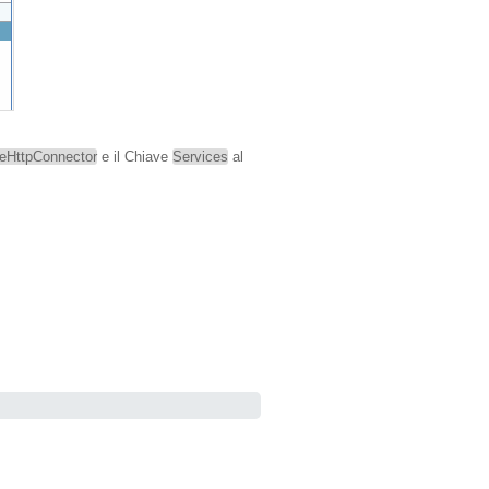
ineHttpConnector
e il Chiave
Services
al