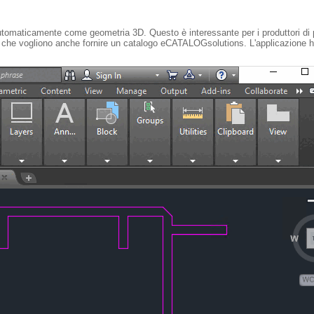
omaticamente come geometria 3D. Questo è interessante per i produttori di p
o che vogliono anche fornire un catalogo eCATALOGsolutions. L'applicazione h