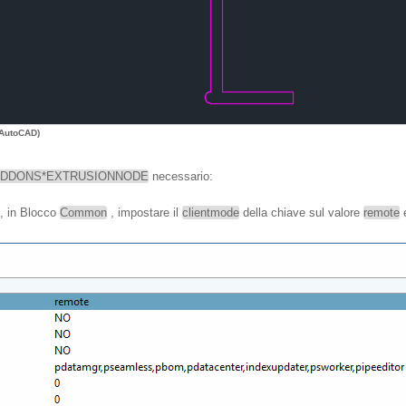
 AutoCAD)
ADDONS*EXTRUSIONNODE
necessario:
, in Blocco
Common
, impostare il
clientmode
della chiave sul valore
remote
e