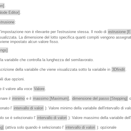
on]
.
[Node Editor]
.
trusione
:
 l'impostazione non è rilevante per l'estrusione stessa. Il nodo di
estrusione [E
 visualizzata. La dimensione del lotto specifica quanti compiti vengono assegnati
 viene impostato alcun valore fisso.
ings]
la variabile che controlla la lunghezza del semilavorato.
scrizione della variabile che viene visualizzata sotto la variabile in
3Dfindit
.
ili due opzioni.
e il valore alla voce
Valore
.
inare il
minimo
e il
massimo [Maximum]
,
dimensione del passo [Stepping]
o
onato l'
intervallo di valori
): Valore minimo della variabile dell'intervallo di valo
olo se è selezionato l'
intervallo di valori
): Valore massimo della variabile dell'i
g]
(attiva solo quando è selezionato l'
intervallo di valori
): opzionale