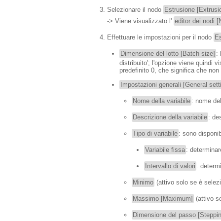
Selezionare il nodo
Estrusione [Extrusi
-> Viene visualizzato l'
editor dei nodi 
Effettuare le impostazioni per il nodo
Es
Dimensione del lotto [Batch size]
:
distribuito'; l'opzione viene quindi
predefinito 0, che significa che non
Impostazioni generali [General sett
Nome della variabile
: nome del
Descrizione della variabile
: de
Tipo di variabile
: sono disponib
Variabile fissa
: determinar
Intervallo di valori
: determ
Minimo
(attivo solo se è selezi
Massimo [Maximum]
(attivo s
Dimensione del passo [Steppin