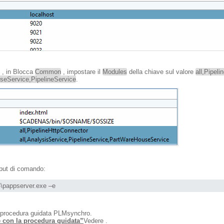
, in Blocca
Common
, impostare il
Modules
della chiave sul valore
all,Pipel
seService,PipelineService
.
nput di comando:
pappserver.exe –e
 procedura guidata PLMsynchro.
e con la procedura guidata”
Vedere .