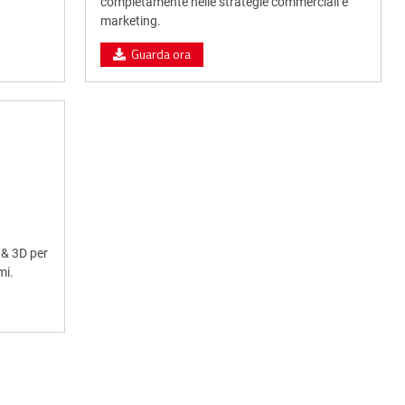
completamente nelle strategie commerciali e
marketing.
Guarda ora
 & 3D per
mi.