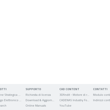
OTTI
SUPPORTO
CAD CONTENT
CONTATTI
Gestione Strategica delle Parti
Richiesta di licenza
3Dfindit - Motore di ricerca per dati CAD
Modulo conta
Catalogo Elettronico dei Prodotti
Download & Aggiornamenti
CADENAS Industry Forum
Indirizzi cont
arch
Online Manuals
YouTube