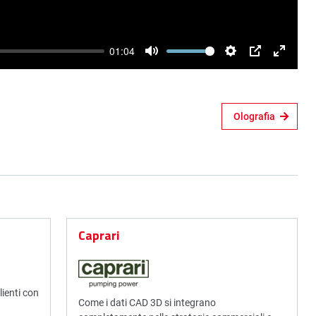
01:04
Mute
Settings
PIP
Enter
fullscre
Olografia
Caprari
lienti con
Come i dati CAD 3D si integrano