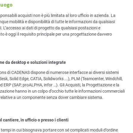
 luogo
ponsabili acquisti non è più limitata al loro ufficio in azienda. La
que mobilità e disponibilità di tutte le informazioni da qualsiasi
. L’accesso ai dati di progetto da qualsiasi postazioni e
to è oggi il requisito principale per una progettazione davvero
ne da desktop e soluzioni integrate
ons di CADENAS dispone di numerose interfacce ai diversi sistemi
sk, Solid Edge, CATIA, Solidworks ...), PLM (Teamcenter, Windchill,
d ERP (SAP, proALPHA, infor …). Gli Acquisti, la Progettazione e la
zazione hanno in un colpo d’occhio tutte le informazioni commerciali
 relative a un componente senza dover cambiare sistema.
 cantiere, in ufficio o presso i clienti
 i tempi in cui bisognava portare con sé complicati moduli d’ordine