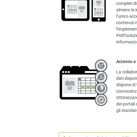
completi di
almeno le i
l’unico acc
contenuti n
l’implement
PARTsolutio
informazion
Accesso a 
La collabor
dati dispon
dispone di 
conoscenze 
Ottimizzare
dei portal
gli standar