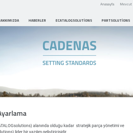
Anasayfa
Mevcut 
HAKKIMIZDA
HABERLER
ECATALOGSOLUTIONS
PARTSOLUTIONS
Strategic Parts Management
Ayarlama
ATALOGsolutions) alanında olduğu kadar stratejik parça yönetimi ve
ons) lider bir yazılım geliştiricisidir.