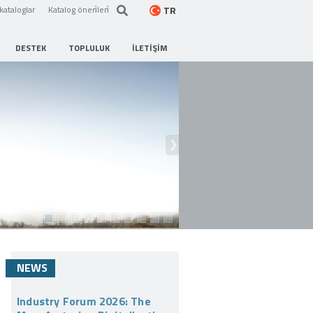
TR
kataloglar
Katalog öneri̇leri̇
DESTEK
TOPLULUK
İLETIŞIM
NEWS
Industry Forum 2026: The