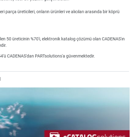
parça üreticileri, onların ürünleri ve alıcıları arasında bir köprü
ilen 50 üreticinin %70'i, elektronik katalog çözümü olan CADENAS'ın
dir.
154'ü CADENAS'dan PARTsolutions'a güvenmektedir.
u