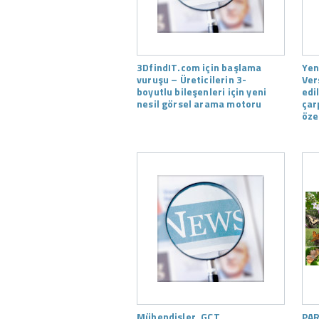
3DfindIT.com için başlama
Yen
vuruşu – Üreticilerin 3-
Ver
boyutlu bileşenleri için yeni
edi
nesil görsel arama motoru
çar
özel
Mühendisler, GCT
PAR