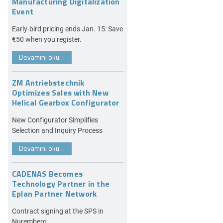
Manufacturing Digitalization
Event
Early-bird pricing ends Jan. 15: Save
€50 when you register.
Devamını oku…
ZM Antriebstechnik
Optimizes Sales with New
Helical Gearbox Configurator
New Configurator Simplifies
Selection and Inquiry Process
Devamını oku…
CADENAS Becomes
Technology Partner in the
Eplan Partner Network
Contract signing at the SPS in
Nuremberg