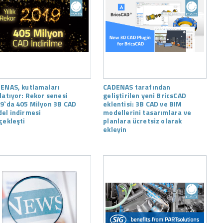
ENAS, kutlamaları
CADENAS tarafından
latıyor: Rekor senesi
geliştirilen yeni BricsCAD
9`da 405 Milyon 3B CAD
eklentisi: 3B CAD ve BIM
el indirmesi
modellerini tasarımlara ve
çekleşti
planlara ücretsiz olarak
ekleyin