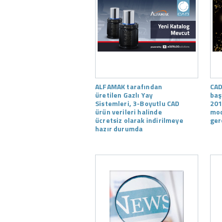
ALFAMAK tarafından
CAD
üretilen Gazlı Yay
baş
Sistemleri, 3-Boyutlu CAD
201
ürün verileri halinde
mod
ücretsiz olarak indirilmeye
ger
hazır durumda