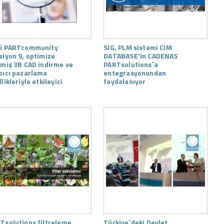
i PARTcommunity
SIG, PLM sistemi CIM
siyon 9, optimize
DATABASE'in CADENAS
lmiş 3B CAD indirme ve
PARTsolutions`a
pıcı pazarlama
entegrasyonundan
likleriyle etkileyici
faydalanıyor
Tsolutions filtreleme
Türkiye`deki Devlet