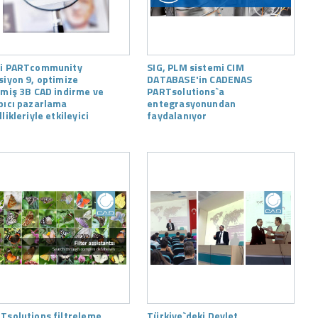
i PARTcommunity
SIG, PLM sistemi CIM
siyon 9, optimize
DATABASE'in CADENAS
lmiş 3B CAD indirme ve
PARTsolutions`a
pıcı pazarlama
entegrasyonundan
likleriyle etkileyici
faydalanıyor
Tsolutions filtreleme
Türkiye`deki Devlet