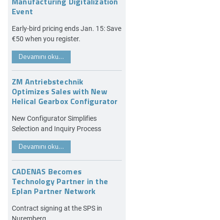
Manufacturing Digitalization
Event
Early-bird pricing ends Jan. 15: Save
€50 when you register.
Devamını oku…
ZM Antriebstechnik
Optimizes Sales with New
Helical Gearbox Configurator
New Configurator Simplifies
Selection and Inquiry Process
Devamını oku…
CADENAS Becomes
Technology Partner in the
Eplan Partner Network
Contract signing at the SPS in
Nuremberg