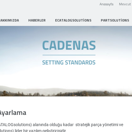
Anasayfa
Mevcut 
HAKKIMIZDA
HABERLER
ECATALOGSOLUTIONS
PARTSOLUTIONS
Strategic Parts Management
Ayarlama
ATALOGsolutions) alanında olduğu kadar stratejik parça yönetimi ve
ons) lider bir yazılım geliştiricisidir.