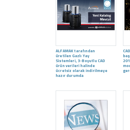
ALFAMAK tarafından
CAD
üretilen Gazlı Yay
baş
Sistemleri, 3-Boyutlu CAD
201
ürün verileri halinde
mod
ücretsiz olarak indirilmeye
ger
hazır durumda