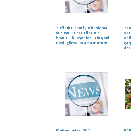
3DfindIT.com için başlama
Yen
vuruşu – Üreticilerin 3-
Ver
boyutlu bileşenleri için yeni
edi
nesil görsel arama motoru
çar
özel
Mühendisler, GCT
PAR