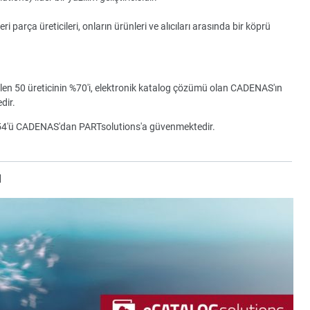
parça üreticileri, onların ürünleri ve alıcıları arasında bir köprü
ilen 50 üreticinin %70'i, elektronik katalog çözümü olan CADENAS'ın
dir.
154'ü CADENAS'dan PARTsolutions'a güvenmektedir.
u