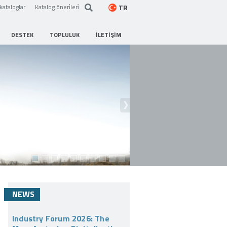
TR
kataloglar
Katalog öneri̇leri̇
DESTEK
TOPLULUK
İLETIŞIM
NEWS
Industry Forum 2026: The