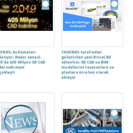
ENAS, kutlamaları
CADENAS tarafından
latıyor: Rekor senesi
geliştirilen yeni BricsCAD
9`da 405 Milyon 3B CAD
eklentisi: 3B CAD ve BIM
el indirmesi
modellerini tasarımlara ve
çekleşti
planlara ücretsiz olarak
ekleyin