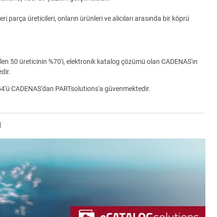
parça üreticileri, onların ürünleri ve alıcıları arasında bir köprü
ilen 50 üreticinin %70'i, elektronik katalog çözümü olan CADENAS'ın
dir.
154'ü CADENAS'dan PARTsolutions'a güvenmektedir.
u