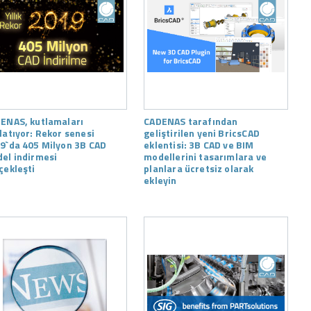
ENAS, kutlamaları
CADENAS tarafından
latıyor: Rekor senesi
geliştirilen yeni BricsCAD
9`da 405 Milyon 3B CAD
eklentisi: 3B CAD ve BIM
el indirmesi
modellerini tasarımlara ve
çekleşti
planlara ücretsiz olarak
ekleyin