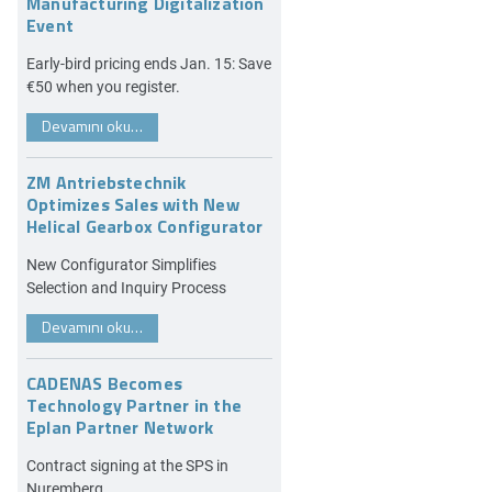
Manufacturing Digitalization
Event
Early-bird pricing ends Jan. 15: Save
€50 when you register.
Devamını oku…
ZM Antriebstechnik
Optimizes Sales with New
Helical Gearbox Configurator
New Configurator Simplifies
Selection and Inquiry Process
Devamını oku…
CADENAS Becomes
Technology Partner in the
Eplan Partner Network
Contract signing at the SPS in
Nuremberg