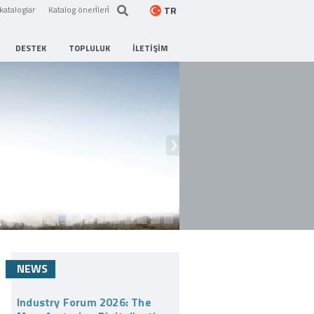
TR
kataloglar
Katalog öneri̇leri̇
DESTEK
TOPLULUK
İLETIŞIM
NEWS
Industry Forum 2026: The