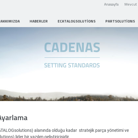
Anasayfa
Mevcut 
HAKKIMIZDA
HABERLER
ECATALOGSOLUTIONS
PARTSOLUTIONS
Strategic Parts Management
Ayarlama
ATALOGsolutions) alanında olduğu kadar stratejik parça yönetimi ve
ons) lider bir yazılım geliştiricisidir.