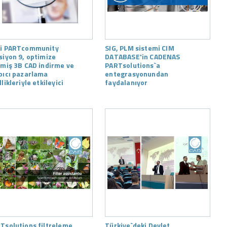
i PARTcommunity
SIG, PLM sistemi CIM
siyon 9, optimize
DATABASE'in CADENAS
lmiş 3B CAD indirme ve
PARTsolutions`a
pıcı pazarlama
entegrasyonundan
likleriyle etkileyici
faydalanıyor
Tsolutions filtreleme
Türkiye`deki Devlet