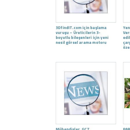
3DfindIT.com için başlama
Yen
vuruşu – Üreticilerin 3-
Ver
boyutlu bileşenleri için yeni
edi
nesil görsel arama motoru
çar
özel
Mühendisler, GCT
PAR