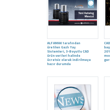
ALFAMAK tarafından
CAD
üretilen Gazlı Yay
baş
Sistemleri, 3-Boyutlu CAD
201
ürün verileri halinde
mod
ücretsiz olarak indirilmeye
ger
hazır durumda