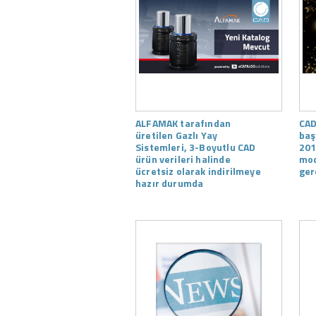
ALFAMAK tarafından
CAD
üretilen Gazlı Yay
baş
Sistemleri, 3-Boyutlu CAD
201
ürün verileri halinde
mod
ücretsiz olarak indirilmeye
ger
hazır durumda