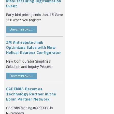
Manufacturing Digitalization
Event
Early-bird pricing ends Jan. 15: Save
€50 when you register.
Devamını oku…
ZM Antriebstechnik
Optimizes Sales with New
Helical Gearbox Configurator
New Configurator Simplifies
Selection and Inquiry Process
Devamını oku…
CADENAS Becomes
Technology Partner in the
Eplan Partner Network
Contract signing at the SPS in
Nuremberg