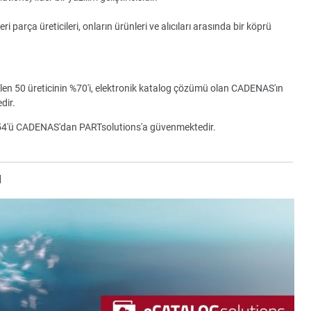
parça üreticileri, onların ürünleri ve alıcıları arasında bir köprü
ilen 50 üreticinin %70'i, elektronik katalog çözümü olan CADENAS'ın
dir.
154'ü CADENAS'dan PARTsolutions'a güvenmektedir.
u