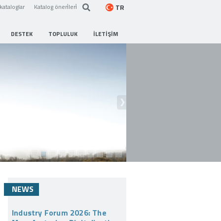
TR
kataloglar
Katalog öneri̇leri̇
DESTEK
TOPLULUK
İLETIŞIM
NEWS
Industry Forum 2026: The