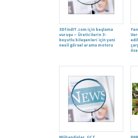
3DfindIT.com için başlama
Yen
vuruşu – Üreticilerin 3-
Ver
boyutlu bileşenleri için yeni
edi
nesil görsel arama motoru
çar
özel
Mühendisler, GCT
PAR