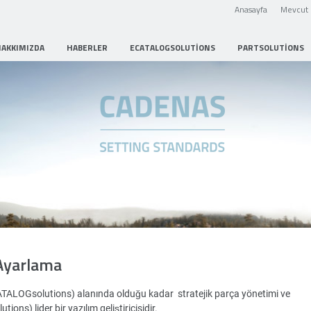
Anasayfa
Mevcut 
HAKKIMIZDA
HABERLER
ECATALOGSOLUTIONS
PARTSOLUTIONS
Strategic Parts Management
Ayarlama
ATALOGsolutions) alanında olduğu kadar stratejik parça yönetimi ve
ons) lider bir yazılım geliştiricisidir.