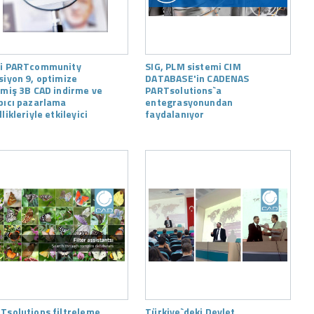
i PARTcommunity
SIG, PLM sistemi CIM
siyon 9, optimize
DATABASE'in CADENAS
lmiş 3B CAD indirme ve
PARTsolutions`a
pıcı pazarlama
entegrasyonundan
likleriyle etkileyici
faydalanıyor
Tsolutions filtreleme
Türkiye`deki Devlet