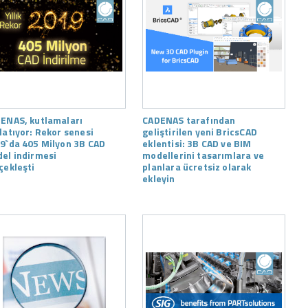
ENAS, kutlamaları
CADENAS tarafından
latıyor: Rekor senesi
geliştirilen yeni BricsCAD
9`da 405 Milyon 3B CAD
eklentisi: 3B CAD ve BIM
el indirmesi
modellerini tasarımlara ve
çekleşti
planlara ücretsiz olarak
ekleyin