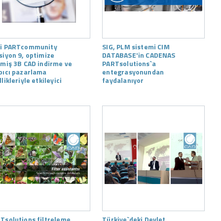
i PARTcommunity
SIG, PLM sistemi CIM
siyon 9, optimize
DATABASE'in CADENAS
lmiş 3B CAD indirme ve
PARTsolutions`a
pıcı pazarlama
entegrasyonundan
likleriyle etkileyici
faydalanıyor
Tsolutions filtreleme
Türkiye`deki Devlet