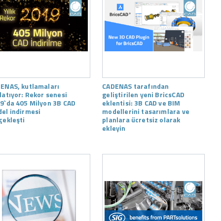
ENAS, kutlamaları
CADENAS tarafından
latıyor: Rekor senesi
geliştirilen yeni BricsCAD
9`da 405 Milyon 3B CAD
eklentisi: 3B CAD ve BIM
el indirmesi
modellerini tasarımlara ve
çekleşti
planlara ücretsiz olarak
ekleyin