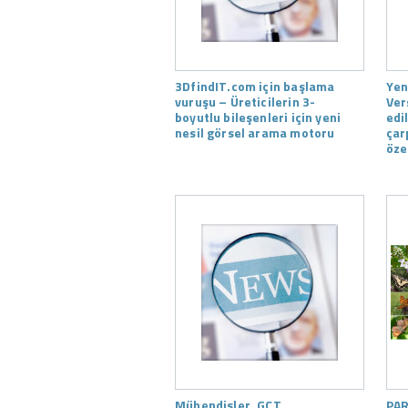
3DfindIT.com için başlama
Yen
vuruşu – Üreticilerin 3-
Ver
boyutlu bileşenleri için yeni
edi
nesil görsel arama motoru
çar
özel
Mühendisler, GCT
PAR