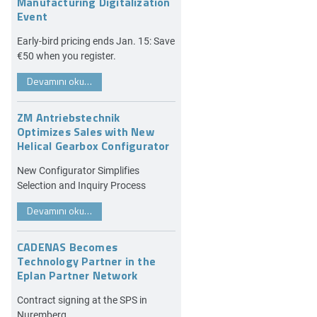
Manufacturing Digitalization
Event
Early-bird pricing ends Jan. 15: Save
€50 when you register.
Devamını oku…
ZM Antriebstechnik
Optimizes Sales with New
Helical Gearbox Configurator
New Configurator Simplifies
Selection and Inquiry Process
Devamını oku…
CADENAS Becomes
Technology Partner in the
Eplan Partner Network
Contract signing at the SPS in
Nuremberg