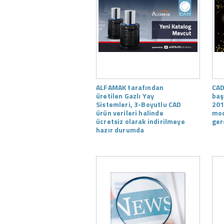
ALFAMAK tarafından
CAD
üretilen Gazlı Yay
baş
Sistemleri, 3-Boyutlu CAD
201
ürün verileri halinde
mod
ücretsiz olarak indirilmeye
ger
hazır durumda