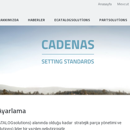
Anasayfa
Mevcut 
HAKKIMIZDA
HABERLER
ECATALOGSOLUTIONS
PARTSOLUTIONS
Strategic Parts Management
Ayarlama
ATALOGsolutions) alanında olduğu kadar stratejik parça yönetimi ve
ons) lider bir yazılım geliştiricisidir.