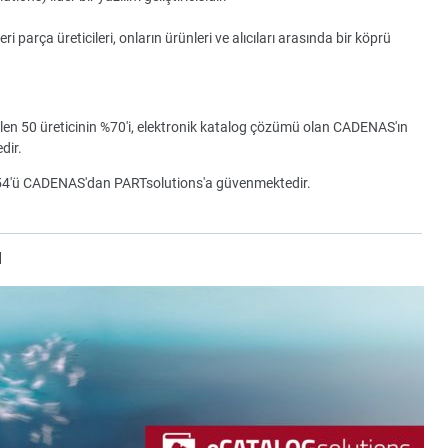
parça üreticileri, onların ürünleri ve alıcıları arasında bir köprü
ilen 50 üreticinin %70'i, elektronik katalog çözümü olan CADENAS'ın
dir.
154'ü CADENAS'dan PARTsolutions'a güvenmektedir.
u