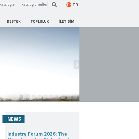
TR
kataloglar
Katalog öneri̇leri̇
DESTEK
TOPLULUK
İLETIŞIM
NEWS
Industry Forum 2026: The