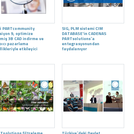
i PARTcommunity
SIG, PLM sistemi CIM
siyon 9, optimize
DATABASE'in CADENAS
lmiş 3B CAD indirme ve
PARTsolutions`a
pıcı pazarlama
entegrasyonundan
likleriyle etkileyici
faydalanıyor
Tsolutions filtreleme
Türkiye`deki Devlet