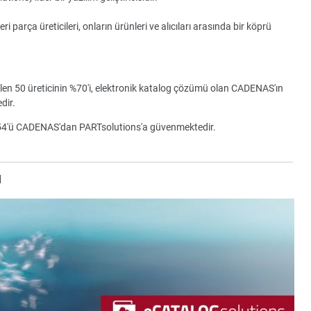
parça üreticileri, onların ürünleri ve alıcıları arasında bir köprü
ilen 50 üreticinin %70'i, elektronik katalog çözümü olan CADENAS'ın
dir.
154'ü CADENAS'dan PARTsolutions'a güvenmektedir.
u