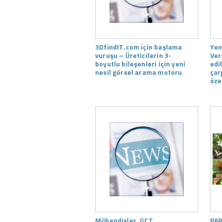
3DfindIT.com için başlama
Yen
vuruşu – Üreticilerin 3-
Ver
boyutlu bileşenleri için yeni
edi
nesil görsel arama motoru
çar
özel
Mühendisler, GCT
PAR