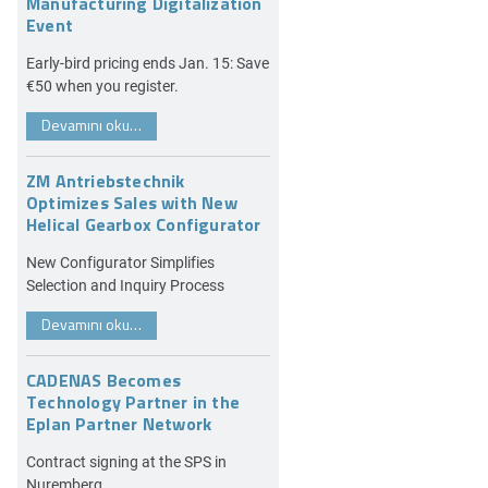
Manufacturing Digitalization
Event
Early-bird pricing ends Jan. 15: Save
€50 when you register.
Devamını oku…
ZM Antriebstechnik
Optimizes Sales with New
Helical Gearbox Configurator
New Configurator Simplifies
Selection and Inquiry Process
Devamını oku…
CADENAS Becomes
Technology Partner in the
Eplan Partner Network
Contract signing at the SPS in
Nuremberg