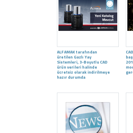
ALFAMAK tarafından
CAD
üretilen Gazlı Yay
baş
Sistemleri, 3-Boyutlu CAD
201
ürün verileri halinde
mod
ücretsiz olarak indirilmeye
ger
hazır durumda