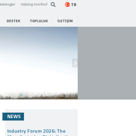
TR
kataloglar
Katalog öneri̇leri̇
DESTEK
TOPLULUK
İLETIŞIM
NEWS
Industry Forum 2026: The