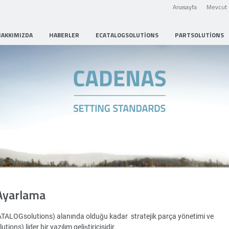
Anasayfa
Mevcut 
HAKKIMIZDA
HABERLER
ECATALOGSOLUTIONS
PARTSOLUTIONS
Strategic Parts Management
Ayarlama
ATALOGsolutions) alanında olduğu kadar stratejik parça yönetimi ve
ons) lider bir yazılım geliştiricisidir.