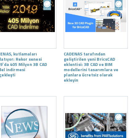
ENAS, kutlamaları
CADENAS tarafından
latıyor: Rekor senesi
geliştirilen yeni BricsCAD
9`da 405 Milyon 3B CAD
eklentisi: 3B CAD ve BIM
el indirmesi
modellerini tasarımlara ve
çekleşti
planlara ücretsiz olarak
ekleyin