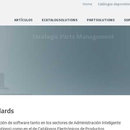
Home
Catálogos disponible
ARTÍCULOS
ECATALOGSOLUTIONS
PARTSOLUTIONS
SO
Strategic Parts Management
dards
ión de software tanto en los sectores de Administración Inteligente
utions) como en el de Catálogos Electrónicos de Productos