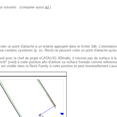
out suivants : (comparer aussi
ici
.)
réer un point d'attache à un endroit approprié dans le fichier 3db. L'orientation
que certains systèmes (p. ex. Revit) ne peuvent créer un point d'attache qu'au
rd avec le chef de projet eCATALOG 3Dfindit), il n'existe pas de surface à la
ctif" (void) à cette position afin d'utiliser sa surface frontale comme référence
est visible dans la Revit Family à cette position et peut éventuellement cau