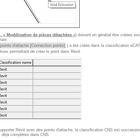
1, « Modélisation de pièces détachées »
) doivent en général être créées e
rare.
(points d'attache [Connection points]
) a été créée dans la classification eCA
tives permettant de créer le point dans Revit.
rter Revit avec des points d'attache, la classification CNS est successiv
nt déjà complètes dans CNS.