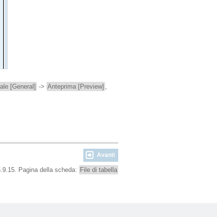
ale [General]
->
Anteprima [Preview]
,
Avanti
.9.15. Pagina della scheda:
File di tabella