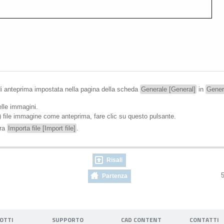
di anteprima impostata nella pagina della scheda
Generale [General]
in
Gener
elle immagini.
) file immagine come anteprima, fare clic su questo pulsante.
tra
Importa file [Import file]
.
Risali
5
Partenza
OTTI
SUPPORTO
CAD CONTENT
CONTATTI