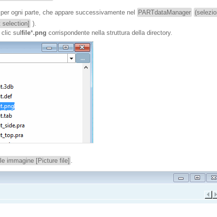
per ogni parte, che appare successivamente nel
PARTdataManager
(selezio
t selection]
).
clic sul
file
*
.png
corrispondente nella struttura della directory.
ile immagine [Picture file]
.