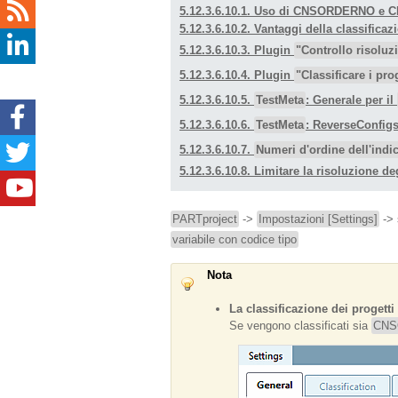
5.12.3.6.10.1. Uso di CNSORDERNO e
5.12.3.6.10.2. Vantaggi della class
5.12.3.6.10.3. Plugin
"Controllo risoluz
5.12.3.6.10.4. Plugin
"Classificare i pro
5.12.3.6.10.5.
TestMeta
: Generale per il
5.12.3.6.10.6.
TestMeta
: ReverseConfigs
5.12.3.6.10.7.
Numeri d'ordine dell'indic
5.12.3.6.10.8. Limitare la risoluzione deg
PARTproject
->
Impostazioni [Settings]
->
variabile con codice tipo
Nota
La classificazione dei prog
Se vengono classificati sia
CNS