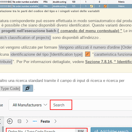
azione tra le parti del codice del tipo e i singoli valori delle variabili
ppatura corrispondente può essere effettuata in modo semiautomatico dal produ
 è possibile che siano disponibili diversi identificatori. Queste varianti devon
i progetti nell'esecuzione batch (
comando del menu contestuale) ”
Le in
atch classification of projects]
sono disponibili all'indirizzo .
valori vengono utilizzate per formare
Vengono utilizzati il numero d'ordine [Orde
alcuna
identificazione del tipo [Identification type]
"
caratteristica funziona
ribute]
". Per Per informazioni dettagliate, vedere
Sezione 7.8.14, “ Identifi
altro una ricerca standard tramite il campo di input di ricerca e ricerca per
/ Type Code]
.