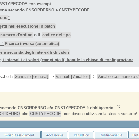
 CNSTYPECODE con esempi
ificazione secondo CNSORDERNO e CNSTYPECODE
ione
"
getti nell'esecuzione in batch
numero d'ordine
o il
codice del tipo
 /
Ricerca inversa (automatica)
e a seconda degli intervalli di valori
li intervalli di valori (campi gialli) tramite la chiave di configurazione
 scheda
Generale [General]
->
Variabili [Variables]
->
Variabile con numero d'
[
40
]
etti secondo CNSORDERNO e/o CNSTYPECODE è obbligatoria.
ORDERNO
che
CNSTYPECODE
, non devono utilizzare la stessa variabile!