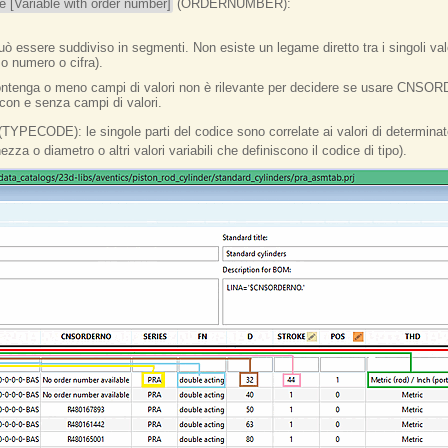
e [Variable with order number]
(ORDERNUMBER):
ò essere suddiviso in segmenti. Non esiste un legame diretto tra i singoli valori
o numero o cifra).
to contenga o meno campi di valori non è rilevante per decidere se usare 
 con e senza campi di valori.
TYPECODE): le singole parti del codice sono correlate ai valori di determinate
zza o diametro o altri valori variabili che definiscono il codice di tipo).