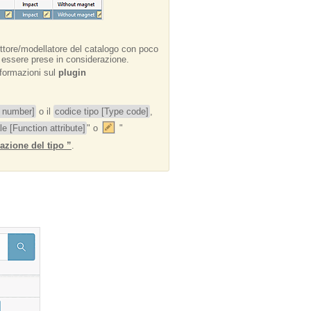
ttore/modellatore del catalogo con poco
o essere prese in considerazione.
formazioni sul
plugin
r number]
o il
codice tipo [Type code]
,
le [Function attribute]
" o
"
cazione del tipo ”
.