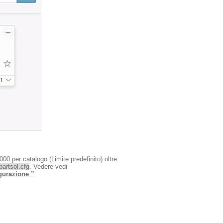
000 per catalogo (Limite predefinito) oltre
rtsol.cfg
. Vedere vedi
igurazione ”
.