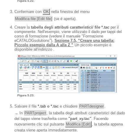
Figura 5.22.
Confermare con
OK
nella finestra del menu
Modifica file [Edit file]
(se è aperta).
Creare la
tabella degli attributi caratteristici/
file *.tac
per il
componente. Nell'esempio, viene utilizzato il dado per tappi del
corso di formazione (vedere il manuale "Formazione
eCATALOGsolutions").
Sezione 7.5, “Creare una tabella:
Piccolo esempio dalla A alla Z ”
Un piccolo esempio è
disponibile all'indirizzo .
Figura 5.23.
Salvare il file
*.tab o *.tac
e chiudere
PARTdesigner
.
→ In
PARTproject
, la tabella degli attributi caratteristici del dado
del tappo viene trasferita come
"part_xy.tac"
. Facendo
nuovamente clic sul pulsante
Modifica [Edit]
, la tabella appena
creata viene aperta immediatamente.