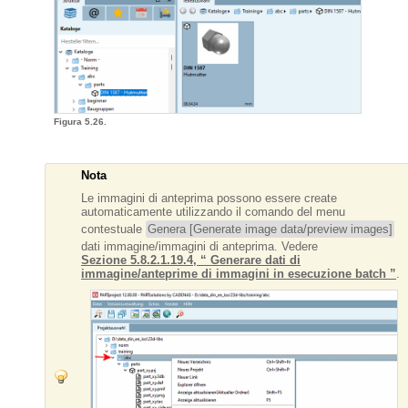
Figura 5.26.
Nota
Le immagini di anteprima possono essere create
automaticamente utilizzando il comando del menu
contestuale
Genera [Generate image data/preview images]
dati immagine/immagini di anteprima. Vedere
Sezione 5.8.2.1.19.4, “ Generare dati di
immagine/anteprime di immagini in esecuzione batch ”
.