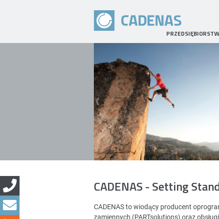
PRZEDSIĘBIORST
CADENAS - Setting Stan
CADENAS to wiodący producent oprogramo
zamiennych (PARTsolutions) oraz obsług