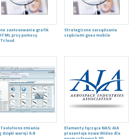
ne zastosowanie grafik
Strategiczne zarządzanie
HTML przy pomocy
częściami goes mobile
Tcloud
Tsolutions zmienia
Elementy łączące NAS: AIA
g dzięki wersji 9.8
prezentuje nowe Wideo dla
norm cyfrowych 3D