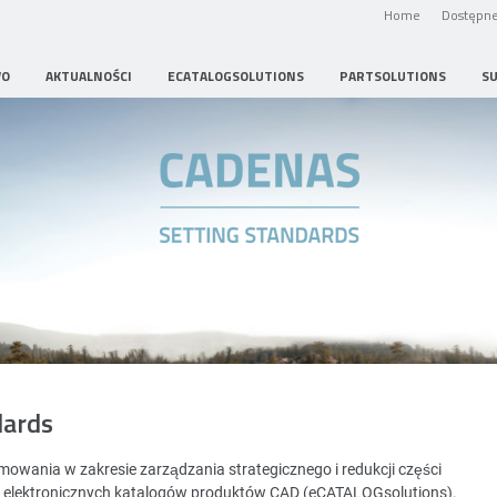
Home
Dostępne
WO
AKTUALNOŚCI
ECATALOGSOLUTIONS
PARTSOLUTIONS
S
Strategic Parts Management
dards
wania w zakresie zarządzania strategicznego i redukcji części
i elektronicznych katalogów produktów CAD (eCATALOGsolutions).