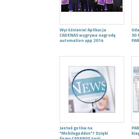
Wyróżnienie! Aplikacja
Uda
CADENAS wygrywa nagrodę
3D 
automation app 2014
PAR
Jesteś gotów na
PAR
"Mobilegeddon"? Dzięki
bie
firmy CADENAS twój