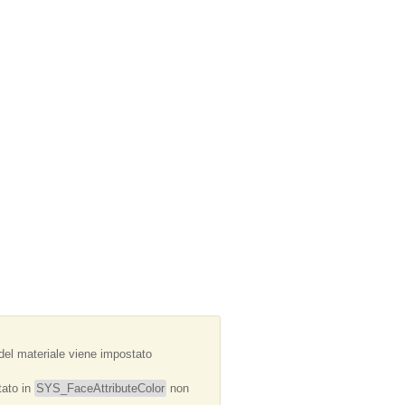
e del materiale viene impostato
tato in
SYS_FaceAttributeColor
non