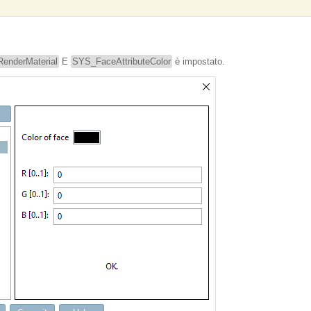
enderMaterial
E
SYS_FaceAttributeColor
è impostato.