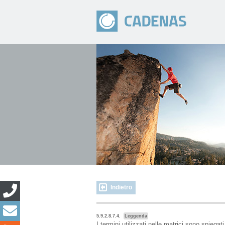
Indietro
5.9.2.8.7.4.
Leggenda
I termini utilizzati nelle matrici sono spiegati