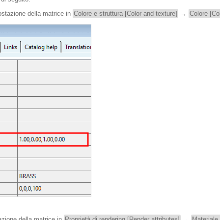
mpostazione della matrice in
Colore e struttura [Color and texture]
→
Colore [Co
tazione della matrice in
Proprietà di rendering [Render attributes]
→
Materiale 