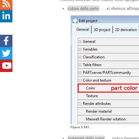
colore della parte
: ... si riferisce all'i
Figura 5.587.
materiale della parte
: ... indica l'impos