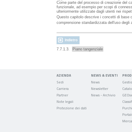
Come parte del processo di creazione del catal
funzionale, ad esempio per scopi di conness
ulteriormente utilizzate dagli utenti nei rispe
Questo capitolo descrive i concetti di base degl
comprensione standardizzata dell'uso degli at
Indietro
7.7.1.3.
Piano tangenziale
AZIENDA
NEWS & EVENTI
PROD
Sedi
News
Carriera
Newsletter
Partner
News - Archivio
GEOse
Note legali
Classi
Protezione dei dati
Purch
Portal
Mercat