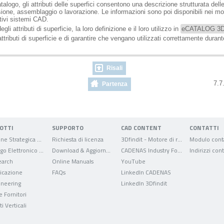
ogo, gli attributi delle superfici consentono una descrizione strutturata delle 
ione, assemblaggio o lavorazione. Le informazioni sono poi disponibili nei m
ttivi sistemi CAD.
i attributi di superficie, la loro definizione e il loro utilizzo in
eCATALOG 3Df
tributi di superficie e di garantire che vengano utilizzati correttamente durant
Risali
7.7
Partenza
OTTI
SUPPORTO
CAD CONTENT
CONTATTI
Gestione Strategica delle Parti
Richiesta di licenza
3Dfindit - Motore di ricerca per dati CAD
Modulo conta
Catalogo Elettronico dei Prodotti
Download & Aggiornamenti
CADENAS Industry Forum
Indirizzi cont
arch
Online Manuals
YouTube
ficazione
FAQs
LinkedIn CADENAS
ineering
LinkedIn 3Dfindit
e Fornitori
i Verticali