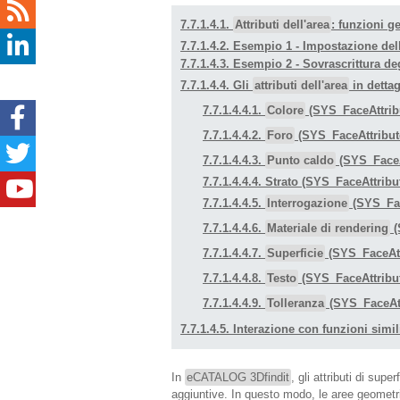
7.7.1.4.1.
Attributi dell'area
: funzioni g
7.7.1.4.2. Esempio 1 - Impostazione dell
7.7.1.4.3. Esempio 2 - Sovrascrittura degl
7.7.1.4.4. Gli
attributi dell'area
in dettag
7.7.1.4.4.1.
Colore
(SYS_FaceAttrib
7.7.1.4.4.2.
Foro
(SYS_FaceAttribute
7.7.1.4.4.3.
Punto caldo
(SYS_FaceA
7.7.1.4.4.4. Strato (SYS_FaceAttribu
7.7.1.4.4.5.
Interrogazione
(SYS_Fac
7.7.1.4.4.6.
Materiale di rendering
(
7.7.1.4.4.7.
Superficie
(SYS_FaceAtt
7.7.1.4.4.8.
Testo
(SYS_FaceAttribut
7.7.1.4.4.9.
Tolleranza
(SYS_FaceAtt
7.7.1.4.5. Interazione con funzioni simil
In
eCATALOG 3Dfindit
, gli attributi di sup
aggiuntive. In questo modo, le aree geometri