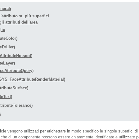
enerali
'attributo su più superfici
i attributi dell'area
lio
uteColor)
Driller)
ttributeHotspot)
teLayer)
eAttributeQuery)
SYS_FaceAttributeRenderMaterial)
ributeSurface)
eText)
ributeTolerance)
i
erficie vengono utilizzati per etichettare in modo specifico le singole superfici d
che di un componente possono essere chiaramente identificate e utilizzate per