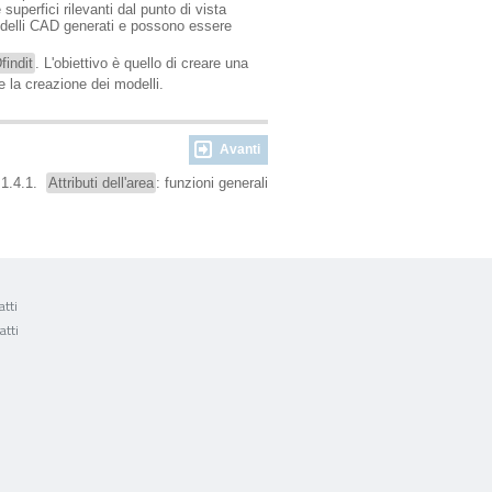
superfici rilevanti dal punto di vista
odelli CAD generati e possono essere
indit
. L'obiettivo è quello di creare una
e la creazione dei modelli.
Avanti
.1.4.1.
Attributi dell'area
: funzioni generali
tti
atti