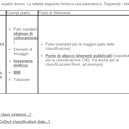
ti aspetti diversi. La tabella seguente fornisce una panoramica. Seguendo i lin
Esempi pratici
Punto di riferimento
Parti standard
(dialogo di
collocamento
)
ico
Parte (standard per la maggior parte delle
classificazioni)
Elementi di
fissaggio
Punto di attacco (elementi pubblicati)
[soprattu
per la classificazione CNS, ma anche per la
Ingegneria
classificazione Revit, ad esempio].
elettrica
e,
BIM
er
Tubazioni
class systems...]
...
ollect classification data...]
...