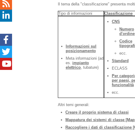
Il tema della "classificazione" presenta mol
Tipo di informazioni
Classificazione
CNS
Numero
d'ordine
Codice
tipograf
Informazioni sul
posizionamento
ecc.
Meta informazioni (ad
Standard
es.
impianto
elettrico
, tubature)
ECLASS
Per categori
per paesi, p
funzionalità
ecc.
Altri temi generali:
Creare il proprio sistema di classi
Mappatura dei sistemi di classe [Map 
Raccogliere i dati di classificazione [C