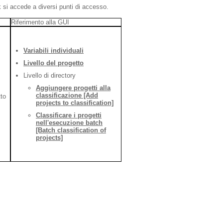
k si accede a diversi punti di accesso.
Riferimento alla GUI
Variabili individuali
Livello del progetto
Livello di directory
Aggiungere progetti alla
classificazione [Add
tto
projects to classification]
Classificare i progetti
nell'esecuzione batch
[Batch classification of
projects]