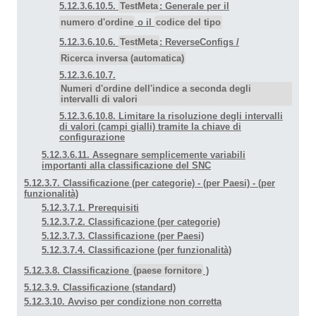
5.12.3.6.10.5.
TestMeta
: Generale per il
numero d'ordine
o il
codice del tipo
5.12.3.6.10.6.
TestMeta
: ReverseConfigs /
Ricerca inversa (automatica)
5.12.3.6.10.7.
Numeri d'ordine dell'indice a seconda degli
intervalli di valori
5.12.3.6.10.8. Limitare la risoluzione degli intervalli
di valori (campi gialli) tramite la chiave di
configurazione
5.12.3.6.11. Assegnare semplicemente variabili
importanti alla classificazione del SNC
5.12.3.7. Classificazione (per categorie) - (per Paesi) - (per
funzionalità)
5.12.3.7.1. Prerequisiti
5.12.3.7.2. Classificazione (per categorie)
5.12.3.7.3. Classificazione (per Paesi)
5.12.3.7.4. Classificazione (per funzionalità)
5.12.3.8. Classificazione
(paese fornitore
)
5.12.3.9. Classificazione (standard)
5.12.3.10. Avviso per condizione non corretta