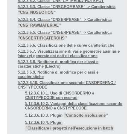
5.12.3.6.2. Classe "CNS_CP_MEDIA_HOTSPOT
5.12.3.6.3. Classe "CNSGEOMBASE" -> Caratteristica
"CNS_NOSECTION
"
5.12.3.6.4. Classe "CNSERPBASE" -> Caratteristica
"CNS_RAWMATERIAL
"
5.12.3.6.5. Classe "CNSERPBASE" -> Caratteristica
"CNSCERTIFICATEROHS
"
5.12.3.6.6. Classificazione delle curve caratteristiche
5.12.3.6.7. Visualizzazione di varie geometrie ausiliarie
(stanze) generate dai dati di classificazione
5.12.3.6.8. Notifiche di modifica per classi e
caratteristiche (Electro)
5.12.3.6.9. Notifiche di modifica per classi e
caratteristiche
5.12.3.6.10. Classificazione secondo CNSORDERNO /
CNSTYPECODE
5.12.3.6.10.1. Uso di CNSORDERNO e
CNSTYPECODE con esempi
5.12.3.6.10.2. Vantaggi della classificazione secondo
CNSORDERNO e CNSTYPECODE
5.12.3.6.10.3. Plugin
"Controllo risoluzione
"
5.12.3.6.10.4. Plugin
"Classificare i progetti nell'esecuzione in batch