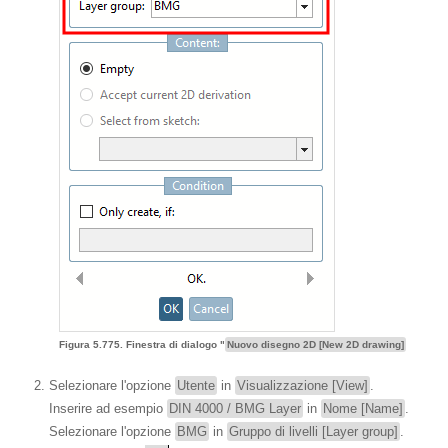
Figura 5.775. Finestra di dialogo "
Nuovo disegno 2D [New 2D drawing]
Selezionare l'opzione
Utente
in
Visualizzazione [View]
.
Inserire ad esempio
DIN 4000 / BMG Layer
in
Nome [Name]
.
Selezionare l'opzione
BMG
in
Gruppo di livelli [Layer group]
.