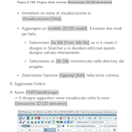
Figura 5.785. Pagina della scheda
Derivazione 2D [2D derivation]
Immettere un nome di visualizzazione in
Visualizzazione [View]
.
Aggiungere un
modello 2D [2D model]
. Esistono due modi
per farlo:
Selezionare
Da 3db [From 3db file]
se si è creato il
disegno in Sketcher e si desidera utilizzare questo
disegno salvato internamente.
Selezionare un
file 2db
memorizzato nella directory del
progetto.
Selezionare l'opzione
Aggiungi [Add]
nella terza colonna.
Aggiornare l'indice.
Aprire
PARTdataManager
.
-> Il disegno aggiuntivo viene visualizzato sotto la voce
Derivazione 2D [2D derivation]
.