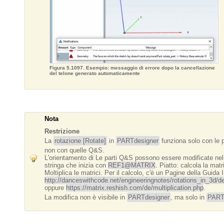
Figura 5.1097. Esempio: messaggio di errore dopo la cancellazione
del telone generato automaticamente
Nota
Restrizione
La
rotazione [Rotate]
in
PARTdesigner
funziona solo con le 
non con quelle Q&S.
L'orientamento di Le parti Q&S possono essere modificate nel f
stringa che inizia con
REF1@MATRIX
. Piatto: calcola la mat
Moltiplica le matrici. Per il calcolo, c'è un Pagine della Guida I
http://danceswithcode.net/engineeringnotes/rotations_in_3d/d
oppure
https://matrix.reshish.com/de/multiplication.php
.
La modifica non è visibile in
PARTdesigner
, ma solo in
PART