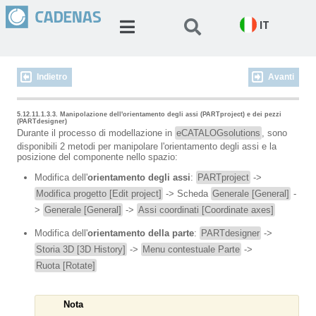
IT
Indietro
Avanti
5.12.11.1.3.3. Manipolazione dell'orientamento degli assi (PARTproject) e dei pezzi
(PARTdesigner)
Durante il processo di modellazione in
eCATALOGsolutions
, sono
disponibili 2 metodi per manipolare l'orientamento degli assi e la
posizione del componente nello spazio:
Modifica dell'
orientamento degli assi
:
PARTproject
->
Modifica progetto [Edit project]
-> Scheda
Generale [General]
-
>
Generale [General]
->
Assi coordinati [Coordinate axes]
Modifica dell'
orientamento della parte
:
PARTdesigner
->
Storia 3D [3D History]
->
Menu contestuale Parte
->
Ruota [Rotate]
Nota