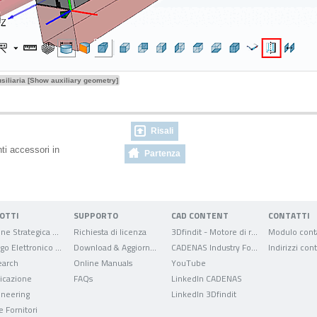
siliaria [Show auxiliary geometry]
Risali
ti accessori in
Partenza
OTTI
SUPPORTO
CAD CONTENT
CONTATTI
Gestione Strategica delle Parti
Richiesta di licenza
3Dfindit - Motore di ricerca per dati CAD
Modulo conta
Catalogo Elettronico dei Prodotti
Download & Aggiornamenti
CADENAS Industry Forum
Indirizzi cont
arch
Online Manuals
YouTube
ficazione
FAQs
LinkedIn CADENAS
ineering
LinkedIn 3Dfindit
e Fornitori