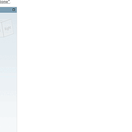
zione”
.