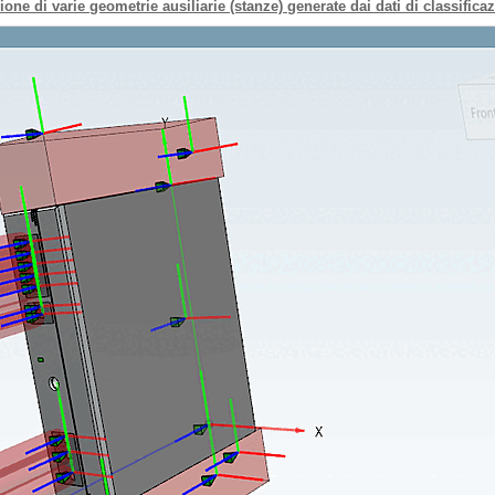
ione di varie geometrie ausiliarie (stanze) generate dai dati di classifica