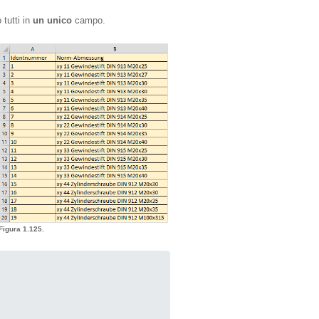
 tutti in
un unico
campo.
Figura 1.125.