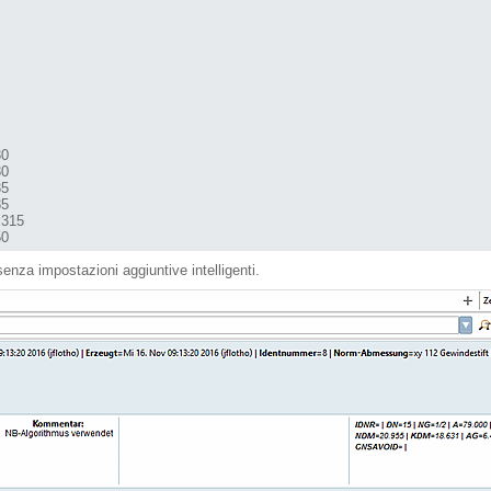
0

0

5

5

315

50
enza impostazioni aggiuntive intelligenti.