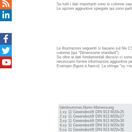
Se tutti i dati importanti sono in colonne se
Le opzioni aggiuntive spiegate qui sono partic
Le illustrazioni seguenti si basano sul file 
colonna (qui "Dimensione standard").
Se oltre ai dati fondamentali decisivi ci sono
necessario fornire informazioni aggiuntive per
Esempio (figura a fianco): La stringa "xy <
Identnummer;Norm-Abmessung

1;xy 11 Gewindestift DIN 913 M20x25

2;xy 11 Gewindestift DIN 913 M20x27

3;xy 11 Gewindestift DIN 913 M20x30

4;xy 11 Gewindestift DIN 913 M20x30

5;xy 11 Gewindestift DIN 913 M20x35
