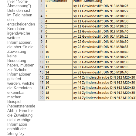
(hier "Norm-
Abmessung").
Befinden sich
im Feld neben
den
entscheidenden
Kerndaten
irgendwelche
weitere
Informationen,
die aber für die
Zuweisung
keine
Bedeutung
haben, müssen
zusätzliche
Informationen
geliefert
werden, welche
die Kerndaten
erkennbar
machen.
Beispiel
(nebenstehende
Abb.): Eine für
die Zuweisung
nicht wichtige
Information
enthält der
String "xy