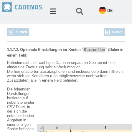
DE
Zurück
Weiter
1.1.7.2. Optionale Einstellungen im Knoten "
Klassenfilter
" (Daten in
einem Feld)
Befinden sich alle wichtigen Daten in separaten Spalten ist eine
eindeutige Zuweisung sehr einfach möglich.
Die hier erläuterten Zusatzoptionen sind insbesondere dann hilfreich,
wenn sich die Kerndaten (und möglicherweise noch weitere
Zusatzdaten) alle in
einem
Feld befinden.
Die folgenden
Darstellungen
basieren auf
nebenstehender
CSV-Datei, in
der sich die
entscheidenden
Angaben in
einer einzigen
Spalte befinden