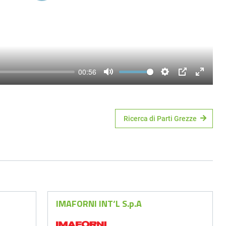
00:56
Mute
Settings
PIP
Enter
fullscre
Ricerca di Parti Grezze
IMAFORNI INT‘L S.p.A