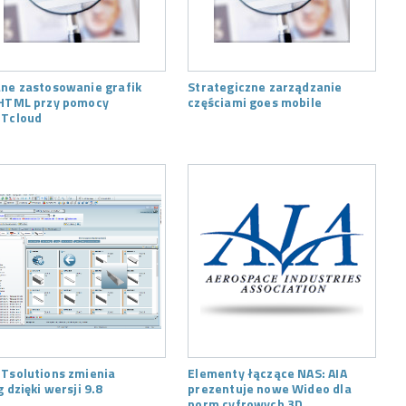
ne zastosowanie grafik
Strategiczne zarządzanie
HTML przy pomocy
częściami goes mobile
Tcloud
Tsolutions zmienia
Elementy łączące NAS: AIA
g dzięki wersji 9.8
prezentuje nowe Wideo dla
norm cyfrowych 3D