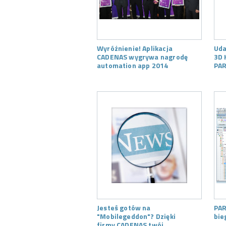
Wyróżnienie! Aplikacja
Uda
CADENAS wygrywa nagrodę
3D 
automation app 2014
PAR
Jesteś gotów na
PAR
"Mobilegeddon"? Dzięki
bie
firmy CADENAS twój