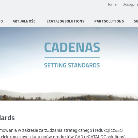
Home
Dostępne
WO
AKTUALNOŚCI
ECATALOGSOLUTIONS
PARTSOLUTIONS
S
Strategic Parts Management
dards
wania w zakresie zarządzania strategicznego i redukcji części
i elektronicznych katalogów produktów CAD (eCATALOGsolutions).