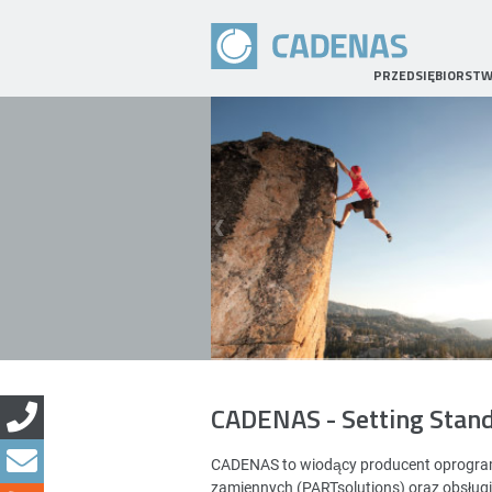
PRZEDSIĘBIORST
CADENAS - Setting Stan
CADENAS to wiodący producent oprogramo
zamiennych (PARTsolutions) oraz obsług