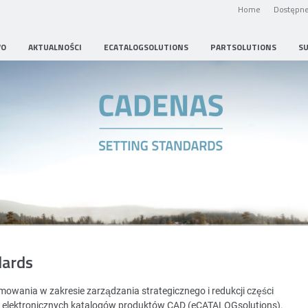
Home
Dostępne
WO
AKTUALNOŚCI
ECATALOGSOLUTIONS
PARTSOLUTIONS
S
Strategic Parts Management
dards
wania w zakresie zarządzania strategicznego i redukcji części
i elektronicznych katalogów produktów CAD (eCATALOGsolutions).