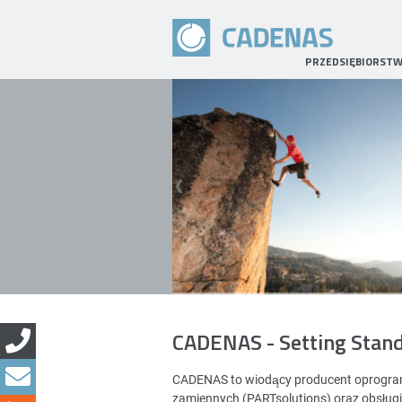
PRZEDSIĘBIORST
CADENAS - Setting Stan
CADENAS to wiodący producent oprogramo
zamiennych (PARTsolutions) oraz obsług