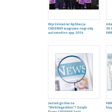
Wyróżnienie! Aplikacja
Uda
CADENAS wygrywa nagrodę
3D 
automation app 2014
PAR
Jesteś gotów na
PAR
"Mobilegeddon"? Dzięki
bie
firmy CADENAS twój