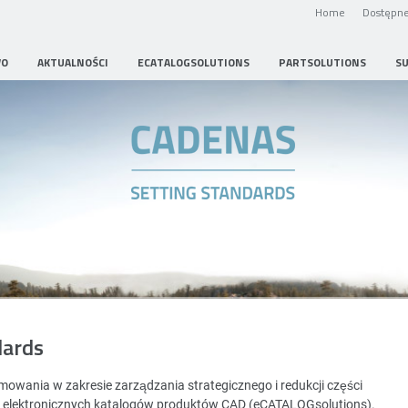
Home
Dostępne
WO
AKTUALNOŚCI
ECATALOGSOLUTIONS
PARTSOLUTIONS
S
Strategic Parts Management
dards
wania w zakresie zarządzania strategicznego i redukcji części
i elektronicznych katalogów produktów CAD (eCATALOGsolutions).