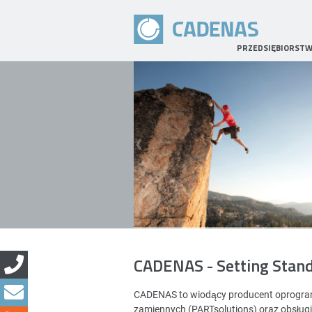
PRZEDSIĘBIORST
CADENAS - Setting Stan
CADENAS to wiodący producent oprogramo
zamiennych (PARTsolutions) oraz obsług