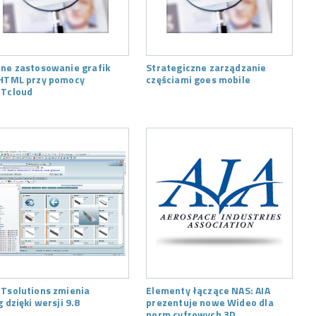
ne zastosowanie grafik
Strategiczne zarządzanie
HTML przy pomocy
częściami goes mobile
Tcloud
Tsolutions zmienia
Elementy łączące NAS: AIA
g dzięki wersji 9.8
prezentuje nowe Wideo dla
norm cyfrowych 3D