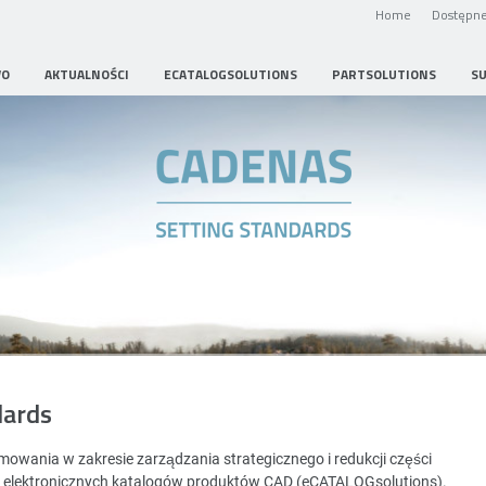
Home
Dostępne
WO
AKTUALNOŚCI
ECATALOGSOLUTIONS
PARTSOLUTIONS
S
Strategic Parts Management
dards
wania w zakresie zarządzania strategicznego i redukcji części
i elektronicznych katalogów produktów CAD (eCATALOGsolutions).