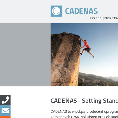
PRZEDSIĘBIORST
CADENAS - Setting Stan
CADENAS to wiodący producent oprogramo
zamiennych (PARTsolutions) oraz obsług