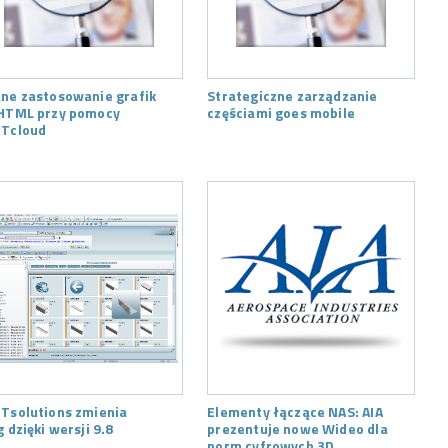
ne zastosowanie grafik
Strategiczne zarządzanie
HTML przy pomocy
częściami goes mobile
Tcloud
Tsolutions zmienia
Elementy łączące NAS: AIA
g dzięki wersji 9.8
prezentuje nowe Wideo dla
norm cyfrowych 3D