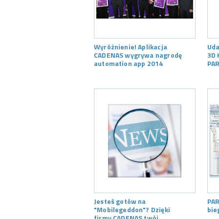
Wyróżnienie! Aplikacja
Uda
CADENAS wygrywa nagrodę
3D 
automation app 2014
PAR
Jesteś gotów na
PAR
"Mobilegeddon"? Dzięki
bie
firmy CADENAS twój