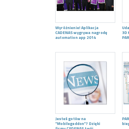
Wyróżnienie! Aplikacja
Uda
CADENAS wygrywa nagrodę
3D 
automation app 2014
PAR
Jesteś gotów na
PAR
"Mobilegeddon"? Dzięki
bie
firmy CADENAS twój