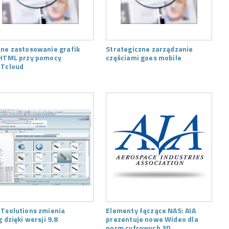
ne zastosowanie grafik
Strategiczne zarządzanie
HTML przy pomocy
częściami goes mobile
Tcloud
Tsolutions zmienia
Elementy łączące NAS: AIA
g dzięki wersji 9.8
prezentuje nowe Wideo dla
norm cyfrowych 3D