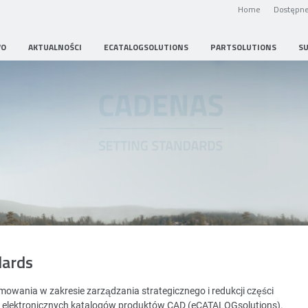
Home
Dostępne
WO
AKTUALNOŚCI
ECATALOGSOLUTIONS
PARTSOLUTIONS
S
Strategic Parts Management
dards
wania w zakresie zarządzania strategicznego i redukcji części
i elektronicznych katalogów produktów CAD (eCATALOGsolutions).