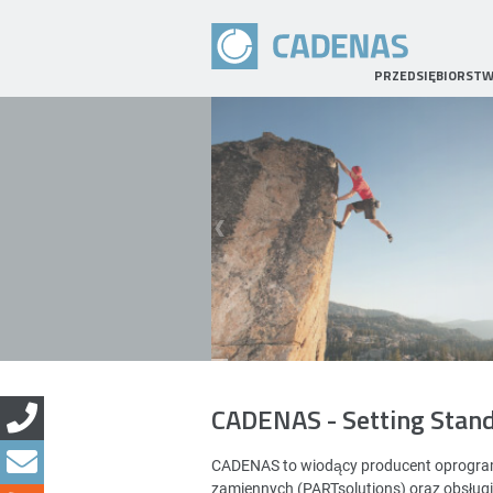
PRZEDSIĘBIORST
CADENAS - Setting Stan
CADENAS to wiodący producent oprogramo
zamiennych (PARTsolutions) oraz obsług