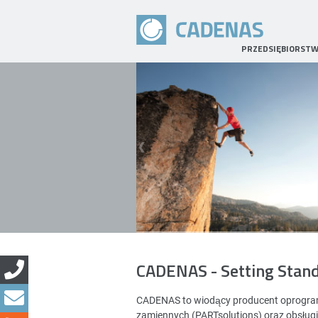
PRZEDSIĘBIORST
CADENAS - Setting Stan
CADENAS to wiodący producent oprogramo
zamiennych (PARTsolutions) oraz obsług