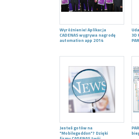
Wyróżnienie! Aplikacja
Uda
CADENAS wygrywa nagrodę
3D 
automation app 2014
PAR
Jesteś gotów na
PAR
"Mobilegeddon"? Dzięki
bie
firmy CADENAS twój