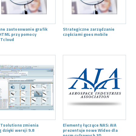
ne zastosowanie grafik
Strategiczne zarządzanie
HTML przy pomocy
częściami goes mobile
Tcloud
Tsolutions zmienia
Elementy łączące NAS: AIA
g dzięki wersji 9.8
prezentuje nowe Wideo dla
norm cyfrowych 3D