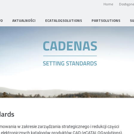
Home
Dostępne
WO
AKTUALNOŚCI
ECATALOGSOLUTIONS
PARTSOLUTIONS
S
Strategic Parts Management
dards
wania w zakresie zarządzania strategicznego i redukcji części
i elektronicznych katalogów produktów CAD (eCATALOGsolutions).