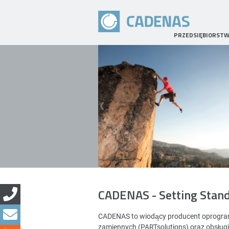
PRZEDSIĘBIORST
CADENAS - Setting Stan
CADENAS to wiodący producent oprogramo
zamiennych (PARTsolutions) oraz obsług