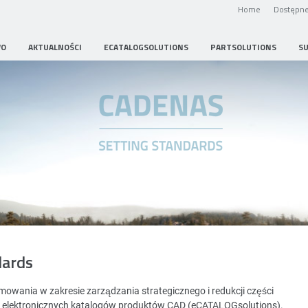
Home
Dostępne
WO
AKTUALNOŚCI
ECATALOGSOLUTIONS
PARTSOLUTIONS
S
Strategic Parts Management
dards
wania w zakresie zarządzania strategicznego i redukcji części
i elektronicznych katalogów produktów CAD (eCATALOGsolutions).