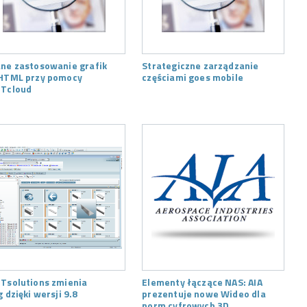
ne zastosowanie grafik
Strategiczne zarządzanie
HTML przy pomocy
częściami goes mobile
Tcloud
Tsolutions zmienia
Elementy łączące NAS: AIA
g dzięki wersji 9.8
prezentuje nowe Wideo dla
norm cyfrowych 3D