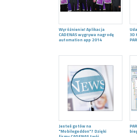
Wyróżnienie! Aplikacja
Uda
CADENAS wygrywa nagrodę
3D 
automation app 2014
PAR
Jesteś gotów na
PAR
"Mobilegeddon"? Dzięki
bie
firmy CADENAS twój